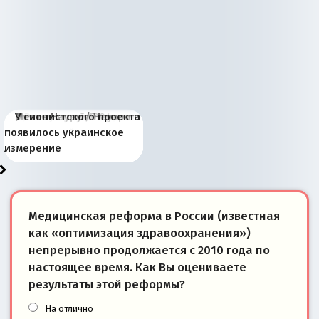
Киевская марионетка
В России назрели
Миграционный пожар
Россия начинает
Россия зимой 1904
Русская нация вчера и
Почему правый крах в
Место Науру / Науэро в
У сионистского проекта
Запада рассказала о
перемены: 15 шагов к
Европы
сбрасывать балласт
года: первые уступки во
сегодня
Варшаве не поможет её
современной истории
появилось украинское
«переобувании» хозяев
суверенной экономике
Анкориджа
внутренней политике
отношениям с Россией?
Южной Осетии
измерение
Медицинская реформа в России (известная
как «оптимизация здравоохранения»)
непрерывно продолжается с 2010 года по
настоящее время. Как Вы оцениваете
результаты этой реформы?
На отлично