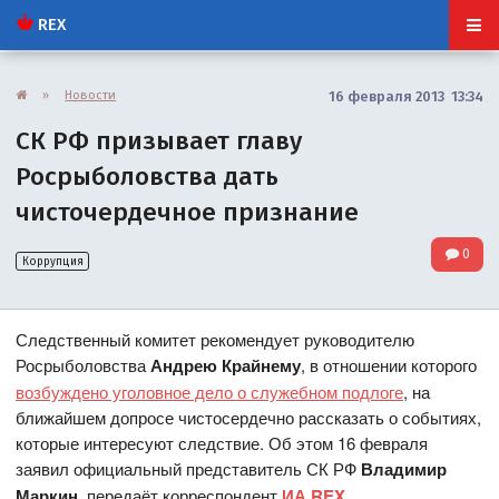
REX
»
Новости
16 февраля 2013 13:34
СК РФ призывает главу
Росрыболовства дать
чисточердечное признание
0
Коррупция
Следственный комитет рекомендует руководителю
Росрыболовства
Андрею Крайнему
, в отношении которого
возбуждено уголовное дело о служебном подлоге
, на
ближайшем допросе чистосердечно рассказать о событиях,
которые интересуют следствие. Об этом 16 февраля
заявил официальный представитель СК РФ
Владимир
Маркин
, передаёт корреспондент
ИА REX
.