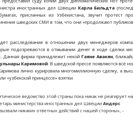
 предоставил суду копии двух дипломатических нот проте
инистра иностранных дел Швеции
Карла Бильдта
(послед
бумагах, присланных из Узбекистана, звучит протест пр
инения шведских СМИ в том, что они «продолжают публико
дёт расследование в отношении двух менеджеров компа
оторые подозреваются в отмывании денег в ходе сделки м
ant. Данная фирма принадлежит некой
Гаяне Авакян
, ближа
ульнары Каримовой
. В шведской прессе появляются всё н
Каримова лично курировала многомиллионную сделку, а вы
али «узбекской принцессе» взятки.
ическое ведомство этой страны пока никак не реагирует на
кретарь министерства иностранных дел Швеции
Андерс
вызвали никаких ответных действий с нашей стороны», -