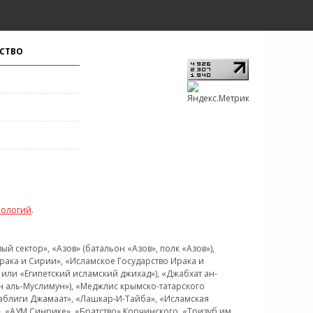
СТВО
нологий
.
 сектор», «Азов» (батальон «Азов», полк «Азов»),
рака и Сирии», «Исламское Государство Ирака и
или «Египетский исламский джихад»), «Джабхат ан-
н аль-Муслимун»), «Меджлис крымско-татарского
Таблиги Джамаат», «Лашкар-И-Тайба», «Исламская
 «АУМ Синрике», «Братство» Корчинского, «Тризуб им.