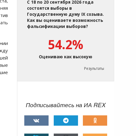
ста,
С 18 по 20 сентября 2026 года
няя
состоятся выборы в
Государственную думу IX созыва.
отив
Как вы оцениваете возможность
вать
фальсификации выборов?
54.2%
нии
ежду
Оцениваю как высокую
йшей
овые
Результаты
сшие
Подписывайтесь на ИА REX