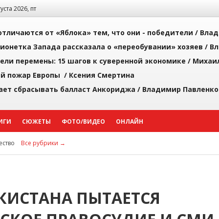
густа 2026, пт
тличаются от «Яблока» тем, что они - победители /
Влад
ионетка Запада рассказала о «переобувании» хозяев /
Вл
рели перемены: 15 шагов к суверенной экономике /
Михаи
й пожар Европы /
Ксения Смертина
ает сбрасывать балласт Анкориджа /
Владимир Павленко
ИГИ
СЮЖЕТЫ
ФОТО/ВИДЕО
ОНЛАЙН
ство
Все рубрики →
КИСТАНА ПЫТАЕТСЯ