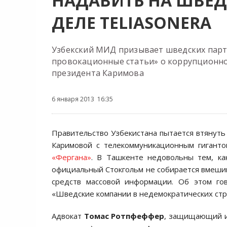
НАДАВИТЬ НА ШВЕД
ДЕЛЕ TELIASONERA
Узбекский МИД призывает шведских парт
провокационные статьи» о коррупционно
президента Каримова
6 января 2013 16:35
Правительство Узбекистана пытается втяну
Каримовой с телекоммуникационным гиганто
«Фергана»
. В Ташкенте недовольны тем, к
официальный Стокгольм не собирается вмешив
средств массовой информации. Об этом гов
«Шведские компании в недемократических стр
Адвокат
Томас Ротпфеффер
, защищающий и