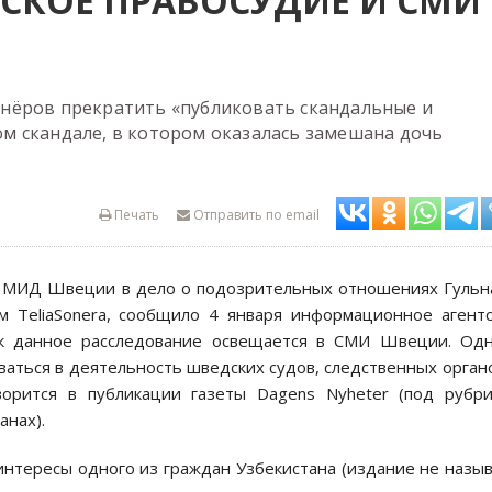
СКОЕ ПРАВОСУДИЕ И СМИ 
нёров прекратить «публиковать скандальные и
м скандале, в котором оказалась замешана дочь
Печать
Отправить по email
ть МИД Швеции в дело о подозрительных отношениях Гуль
м TeliaSonera, сообщило 4 января информационное агент
ак данное расследование освещается в СМИ Швеции. Одн
аться в деятельность шведских судов, следственных орган
орится в публикации газеты Dagens Nyheter (под рубр
анах).
нтересы одного из граждан Узбекистана (издание не назы