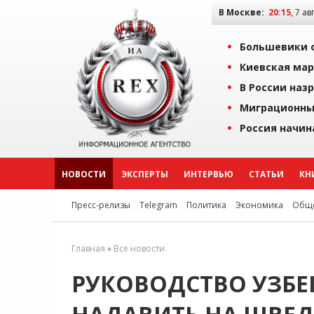
В Москве:
20:15
, 7 ав
Большевики о
Киевская мар
В России наз
Миграционны
Россия начин
НОВОСТИ
ЭКСПЕРТЫ
ИНТЕРВЬЮ
СТАТЬИ
КН
Пресс-релизы
Telegram
Политика
Экономика
Обще
Главная
»
Все новости
РУКОВОДСТВО УЗБЕ