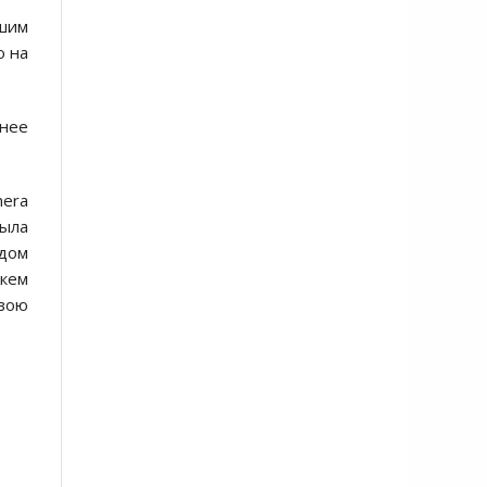
чшим
ю на
нее
nera
ыла
идом
 кем
свою