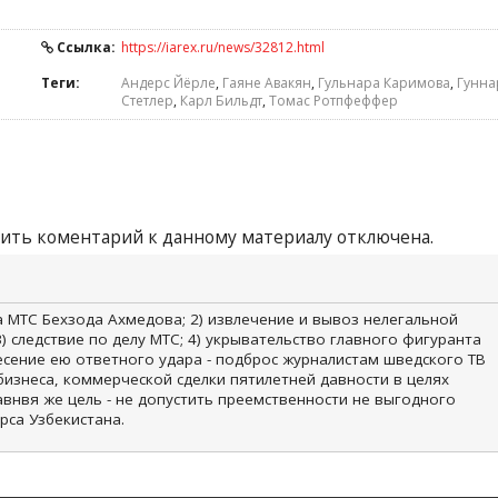
Ссылка:
https://iarex.ru/news/32812.html
Теги:
Андерс Йёрле
,
Гаяне Авакян
,
Гульнара Каримова
,
Гунна
Стетлер
,
Карл Бильдт
,
Томас Ротпфеффер
ить коментарий к данному материалу отключена.
а МТС Бехзода Ахмедова; 2) извлечение и вывоз нелегальной
3) следствие по делу МТС; 4) укрывательство главного фигуранта
есение ею ответного удара - подброс журналистам шведского ТВ
бизнеса, коммерческой сделки пятилетней давности в целях
лавнвя же цель - не допустить преемственности не выгодного
рса Узбекистана.