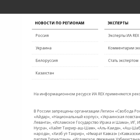
НОВОСТИ ПО РЕГИОНАМ
ЭКСПЕРТЫ
Россия
Эксперты ИА REX
Украина
Комментарии эк
Белоруссия
Стать экспертом
Казахстан
На информационном ресурсе ИА REX применяются рек
В России запрещены организации Легион «Свобода Росси
«Айдар», «Национальный корпус», «Украинская повстанч
Леванта», «Исламское Государство Ирака и Шама», ИГ,
Нусра», «Хайят Тахрир-аш-Шам», «Аль-Каида», «Аш-Шаб
народа», «Хизб ут-Тахрир», «Имарат Кавказ» («Кавказс
партия Туркестана», «Исламское движение Узбекистана