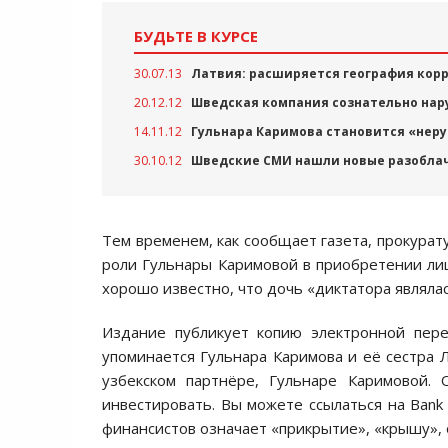
БУДЬТЕ В КУРСЕ
30.07.13
Латвия: расширяется география кор
20.12.12
Шведская компания сознательно нар
14.11.12
Гульнара Каримова становится «нер
30.10.12
Шведские СМИ нашли новые разоблач
Тем временем, как сообщает газета, прокурату
роли Гульнары Каримовой в приобретении лиц
хорошо известно, что дочь «диктатора являла
Издание публикует копию электронной пере
упоминается Гульнара Каримова и её сестра Л
узбекском партнёре, Гульнаре Каримовой.
инвестировать. Вы можете ссылаться на Bank 
финансистов означает «прикрытие», «крышу», 