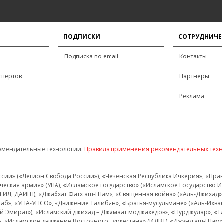
ПОДПИСКИ
СОТРУДНИЧЕ
Подписка по email
Контакты
спертов
Партнёры
Реклама
омендательные технологии.
Правила применения рекомендательных тех
и» («Легион Свобода России»), «Чеченская Республика Ичкерия», «Правый
еская армия» (УПА), «Исламское государство» («Исламское Государство И
 ИГИЛ, ДАИШ), «Джабхат Фатх аш-Шам», «Священная война» («Аль-Джихад» 
аб», «УНА-УНСО», «Движение Талибан», «Братья-мусульмане» («Аль-Ихва
кий Эмират»), «Исламский джихад – Джамаат моджахедов», «Нурджулар», «
», «Исламское движение Восточного Туркестана» (ИДВТ), «Джунд аш-Шам»,