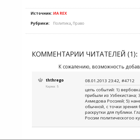
Источник:
ИА REX
Рубрики:
Политика
,
Право
КОММЕНТАРИИ ЧИТАТЕЛЕЙ (1):
К сожалению, возможность добав
ththrego
08.01.2013 23:42, #4712
Карма: 5
цепь событий: 1) вербовк
прибыли из Узбекистана; 
Ахмедова Россией; 5) нан
обычной, с точки зрения 
раскрутки для публики. Г
России политическогоо ку