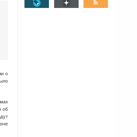
ли о
было
ьмах
я об
дут
гоне