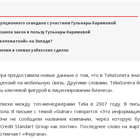
рупционного скандала с участием Гульнары Каримовой
ушила закон в пользу Гульнары Каримовой
укопожатной» на Западе?
ения в схемах узбекских сделок
ра предоставила новые данные о том, что в TeliaSonera зна
ензий на мобильную связь. Другими словами, TeliaSonera 
сь ключевой фигурой в лицензировании бизнеса».
писки между топ-менеджерами Telia в 2007 году. В пис
ола. В письме с темой «Gulnar» говорится: «Это информаци
 Они не сообщили названия компании, через которую бу
Credit Standart Group как зонтик». Последнее слово на жар
отмечает «Фергана».