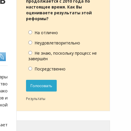
В
продолжается с 2010 года по
настоящее время. Как Вы
оцениваете результаты этой
реформы?
На отлично
Неудовлетворительно
Не знаю, поскольку процесс не
завершён
Посредственно
нары
ство
Голосовать
ако
ов и
Результаты
икой
вает