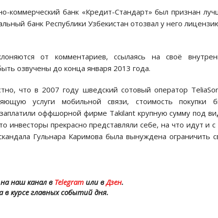
рно-коммерческий банк «Кредит-Стандарт» был признан лу
ральный банк Республики Узбекистан отозвал у него лицензи
клоняются от комментариев, ссылаясь на своё внутрен
ыть озвучены до конца января 2013 года.
тно, что в 2007 году шведский сотовый оператор TeliaSo
ляющую услуги мобильной связи, стоимость покупки б
заплатили оффшорной фирме Takilant крупную сумму под в
о инвесторы прекрасно представляли себе, на что идут и с
 скандала Гульнара Каримова была вынуждена ограничить 
на наш канал в
Telegram
или в
Дзен
.
а в курсе главных событий дня.