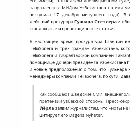
его имени), в шведском Апелляционном суде,
направленных МИДом Узбекистана на имя м
поступила 17 декабря минувшего года). В 
действий прокурора
Гуннара Стетлера
и обв
скандальные и провокационные статьи».
В настоящее время прокуратура Швеции ве
TeliaSonera и трёх граждан Узбекистана, к
TeliaSonera и гибралтарской компанией Takil
помощнице дочери президента Узбекистана
Г
и новые предположения о том, что Гульнара 
менеджеры компании TeliaSonera, по сути, дав
Как сообщают шведские СМИ, внешнеполит
претензии узбекской стороны. Пресс-се
Йёрле
заявил журналистам, что «ноты не 
цитирует его Dagens Nyheter.