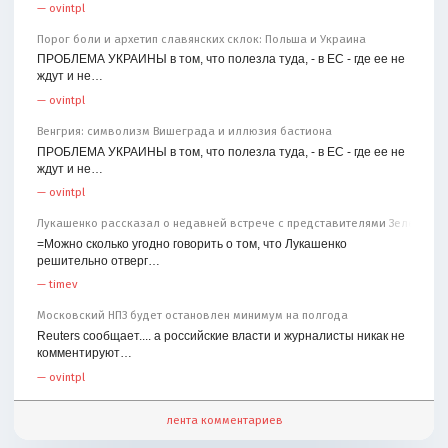
—
ovintpl
Порог боли и архетип славянских склок: Польша и Украина
ПРОБЛЕМА УКРАИНЫ в том, что полезла туда, - в ЕС - где ее не
ждут и не…
—
ovintpl
Венгрия: символизм Вишеграда и иллюзия бастиона
ПРОБЛЕМА УКРАИНЫ в том, что полезла туда, - в ЕС - где ее не
ждут и не…
—
ovintpl
Лукашенко рассказал о недавней встрече с представителями Зеленског
=Можно сколько угодно говорить о том, что Лукашенко
решительно отверг…
—
timev
Московский НПЗ будет остановлен минимум на полгода
Reuters сообщает.... а российские власти и журналисты никак не
комментируют…
—
ovintpl
лента комментариев