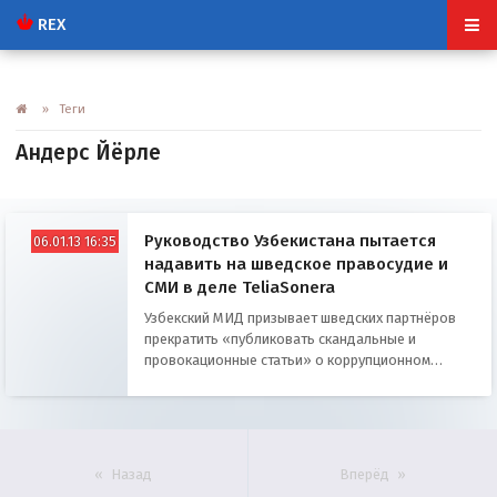
REX
» Теги
Андерс Йёрле
Руководство Узбекистана пытается
06.01.13 16:35
надавить на шведское правосудие и
СМИ в деле TeliaSonera
Узбекский МИД призывает шведских партнёров
прекратить «публиковать скандальные и
провокационные статьи» о коррупционном
скандале, в котором оказалась замешана дочь
президента Каримова
Назад
Вперёд