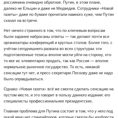
россиянина очевидно обратное. Путин, в этом плане,
далеко не Ельцин и даже не Медведев. Сотрудники «Новой
газеты» даже по бумаге прочитали намного хуже, чем Путин
сказал на встрече.
Нет ничего странного в том, что по ключевым вопросам
были заранее набросаны ответы — так делают почти все
организаторы конференций и круглых столов. Более того, с
учётом сегодняшнего развала во всех структурах эти
подготовленные тезисы вполне могли уйти на сторону, кто-
то мог их элементарно продать, так как Россия — вполне
нормальное рыночное государство. То есть, никакой
сенсации тут нет, и пресс-секретарю Пескову даже не надо
было оправдываться.
Однако «Новая газета» всё же смогла сделать сенсацию на
пустом месте, и это говорит в пользу данного издания: его
специалисты профессиональнее президентских.
Главная проблема для Путина состоит в том, что у него под
рукой явно нет спичрайтеров, которые смогли бы изобрести