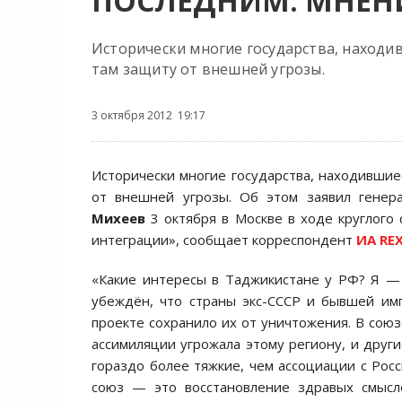
ПОСЛЕДНИМ: МНЕН
Исторически многие государства, находи
там защиту от внешней угрозы.
3 октября 2012 19:17
Исторически многие государства, находившие
от внешней угрозы. Об этом заявил гене
Михеев
3 октября в Москве в ходе круглого 
интеграции», сообщает корреспондент
ИА RE
«Какие интересы в Таджикистане у РФ? Я — 
убеждён, что страны экс-СССР и бывшей им
проекте сохранило их от уничтожения. В союз
ассимиляции угрожала этому региону, и дру
гораздо более тяжкие, чем ассоциации с Рос
союз — это восстановление здравых смысло