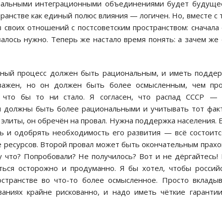
ональными интеграционными объединениями будет будуще
ранстве как единый полюс влияния — логичен. Но, вместе с 
в своих отношений с постсоветским пространством: сначала
алось нужно. Теперь же настало время понять: а зачем же
нный процесс должен быть рациональным, и иметь подде
 важен, но он должен быть более осмысленным, чем пр
 что бы то ни стало. Я согласен, что распад СССР — 
сы должны быть более рациональными и учитывать тот фак
 элиты, он обречён на провал. Нужна поддержка населения. 
ь и одобрять необходимость его развития — всё состоитс
е ресурсов. Второй провал может быть окончательным прахо
у что? Попробовали? Не получилось? Вот и не дёргайтесь!
аться осторожно и продуманно. Я бы хотел, чтобы россий
остранстве во что-то более осмысленное. Просто вклады
аниях крайне рискованно, и надо иметь чёткие гаранти