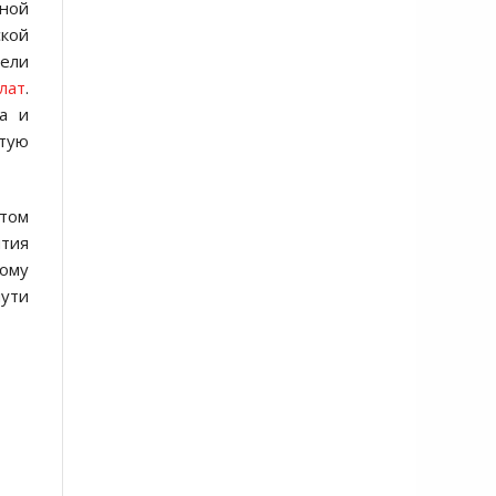
ной
кой
ели
лат
.
а и
стую
том
ития
кому
пути