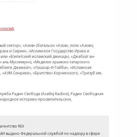
нологий
.
 сектор», «Азов» (батальон «Азов», полк «Азов»),
рака и Сирии», «Исламское Государство Ирака и
или «Египетский исламский джихад»), «Джабхат ан-
н аль-Муслимун»), «Меджлис крымско-татарского
Таблиги Джамаат», «Лашкар-И-Тайба», «Исламская
 «АУМ Синрике», «Братство» Корчинского, «Тризуб им.
ужба Радио Свобода (Azatliq Radiosi), Радио Свободная
ждународное историко-просветительское,
гентство REX
СМИ выдано Федеральной службой по надзору в сфере