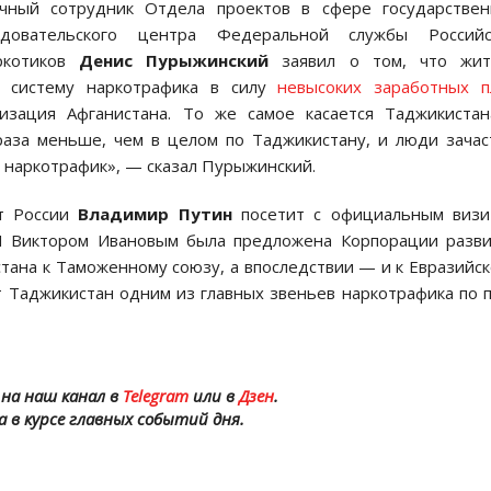
чный сотрудник Отдела проектов в сфере государствен
ледовательского центра Федеральной службы Российс
ркотиков
Денис Пурыжинский
заявил о том, что жит
в систему наркотрафика в силу
невысоких заработных п
изация Афганистана. То же самое касается Таджикистан
 раза меньше, чем в целом по Таджикистану, и люди зача
 наркотрафик», — сказал Пурыжинский.
нт России
Владимир Путин
посетит с официальным визи
Н Виктором Ивановым была предложена Корпорации разв
ана к Таможенному союзу, а впоследствии — и к Евразийс
т Таджикистан одним из главных звеньев наркотрафика по 
на наш канал в
Telegram
или в
Дзен
.
а в курсе главных событий дня.