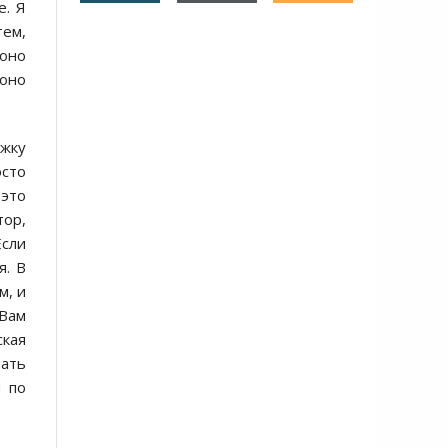
е. Я
тем,
 оно
 оно
ржку
осто
это
тор,
Если
я. В
м, и
 Вам
ская
вать
и по