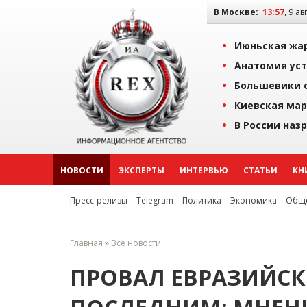
В Москве:
13:57
, 9 ав
Июньская жар
Анатомия уст
Большевики о
Киевская мар
В России наз
НОВОСТИ
ЭКСПЕРТЫ
ИНТЕРВЬЮ
СТАТЬИ
КН
Пресс-релизы
Telegram
Политика
Экономика
Обще
Главная
»
Все новости
ПРОВАЛ ЕВРАЗИЙСК