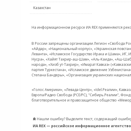
Казахстан
На информационном ресурсе ИА REX применяются рек
В России запрещены организации Легион «Свобода Росси
«Айдар», «Национальный корпус», «Украинская повстанч
Леванта», «Исламское Государство Ирака и Шама», ИГ,
Нусра», «Хайят Тахрир-аш-Шам», «Аль-Каида», «Аш-Шаб
народа», «Хизб ут-Тахрир», «Имарат Кавказ» («Кавказс
партия Туркестана», «Исламское движение Узбекистана
Степана Бандеры», «Организация украинских национал
«Голос Америки», «Левада-Центр», «Idel.Реалии», Кавка
Европа/Радио Свобода (PCE/PC), "Сибирь.Реалии", Фонд 
благотворительное и правозащитное общество «Мемор
Нашли ошибку? Выделите текст, содержащий ошибку
ИА REX — российское информационное агентство