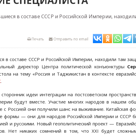
ИЕ СПЕЦИАЛИСТА
вшиеся в составе СССР и Российской Империи, находил
Печать
Отправить по email
ся в составе СССР и Российской Империи, находили там за
ральный директор Центра политической конъюнктуры
Сер
стола на тему «Россия и Таджикистан в контексте евразий
X
.
сторонник идеи интеграции на постсоветском пространст
перии будут вместе. Участие многих народов в нашем о
е с Россией они получили шанс на выживание. Китайская ф
гие формы — они для народов Российской Империи и СССР 
сией и русскими. Новый геополитический проект — Евразий
в. Нет никаких сомнений в том, что XXI будет сложны