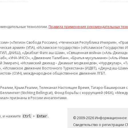
омендательные технологии.
Правила применения рекомендательных тех
и» («Легион Свобода России»), «Чеченская Республика Ичкерия», «Правый
еская армия» (УПА), «Исламское государство» («Исламское Государство И
 ИГИЛ, ДАИШ), «Джабхат Фатх аш-Шам», «Священная война» («Аль-Джихад» 
аб», «УНА-УНСО», «Движение Талибан», «Братья-мусульмане» («Аль-Ихва
кий Эмират»), «Исламский джихад – Джамаат моджахедов», «Нурджулар», «
», «Исламское движение Восточного Туркестана» (ИДВТ), «Джунд аш-Шам»,
истов» (ОУН), международное общественное движение ЛГБТ.
з.Реалии, Крым.Реалии, Телеканал Настоящее Время, Татаро-башкирская сл
Беллингкет (Stichting Bellingcat), Фонд борьбы с коррупцией (ФБК), «Ме
иал» признаны в России иноагентами.
, и нажмите
+
.
Ctrl
Enter
© 2009-2026 Информационное а
Свидетельство о регистрации 