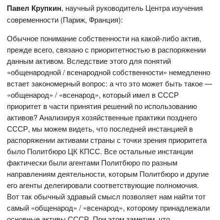
Павел Крупкин
, научный руководитель Центра изучения
современности (Париж, Франция):
Обычное понимание собственности на какой-либо актив,
прежде всего, связано с приоритетностью в распоряжении
данным активом. Вследствие этого для понятий
«общенародной / всенародной собственности» немедленно
встает закономерный вопрос: а что это может быть такое —
«общенарод» / «всенарод», который имел в СССР
приоритет в части принятия решений по использованию
активов? Анализируя хозяйственные практики позднего
СССР, мы можем видеть, что последней инстанцией в
распоряжении активами страны с точки зрения приоритета
было Политбюро ЦК КПСС. Все остальные инстанции
фактически были агентами Политбюро по разным
направлениям деятельности, которым Политбюро и другие
его агенты делегировали соответствующие полномочия.
Вот так обычный здравый смысл позволяет нам найти тот
самый «общенарод» / «всенарод», которому принадлежали
основные активы СССР. При этом заметим, что