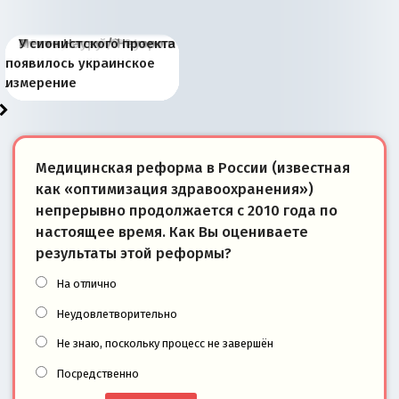
Киевская марионетка
В России назрели
Миграционный пожар
Россия начинает
Россия зимой 1904
Русская нация вчера и
Почему правый крах в
Место Науру / Науэро в
У сионистского проекта
Запада рассказала о
перемены: 15 шагов к
Европы
сбрасывать балласт
года: первые уступки во
сегодня
Варшаве не поможет её
современной истории
появилось украинское
«переобувании» хозяев
суверенной экономике
Анкориджа
внутренней политике
отношениям с Россией?
Южной Осетии
измерение
Медицинская реформа в России (известная
как «оптимизация здравоохранения»)
непрерывно продолжается с 2010 года по
настоящее время. Как Вы оцениваете
результаты этой реформы?
На отлично
Неудовлетворительно
Не знаю, поскольку процесс не завершён
Посредственно