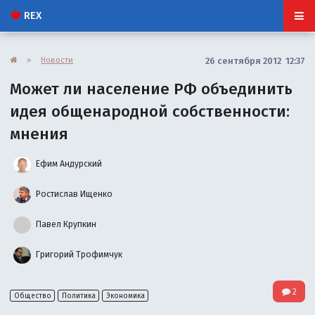
REX
»
Новости
26 сентября 2012 12:37
Может ли население РФ объединить
идея общенародной собственности:
мнения
Ефим Андурский
Ростислав Ищенко
Павел Крупкин
Григорий Трофимчук
2
Общество
Политика
Экономика