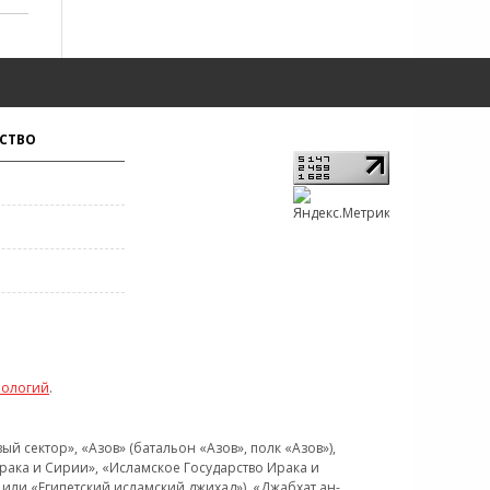
СТВО
нологий
.
 сектор», «Азов» (батальон «Азов», полк «Азов»),
рака и Сирии», «Исламское Государство Ирака и
или «Египетский исламский джихад»), «Джабхат ан-