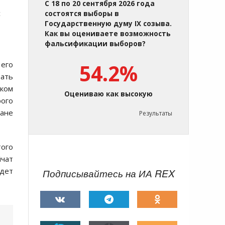
С 18 по 20 сентября 2026 года
с
состоятся выборы в
Государственную думу IX созыва.
Как вы оцениваете возможность
фальсификации выборов?
 его
54.2%
рать
ком
Оцениваю как высокую
рого
ане
Результаты
того
йчат
удет
Подписывайтесь на ИА REX