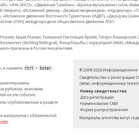
аб», «УНА-УНСО», «Движение Талибан», «Братья-мусульмане» («Аль-Ихва
кий Эмират»), «Исламский джихад – Джамаат моджахедов», «Нурджулар», «
», «Исламское движение Восточного Туркестана» (ИДВТ), «Джунд аш-Шам»,
истов» (ОУН), международное общественное движение ЛГБТ.
з.Реалии, Крым.Реалии, Телеканал Настоящее Время, Татаро-башкирская сл
Беллингкет (Stichting Bellingcat), Фонд борьбы с коррупцией (ФБК), «Ме
иал» признаны в России иноагентами.
, и нажмите
+
.
Ctrl
Enter
© 2009-2026 Информационное а
Свидетельство о регистрации 
 ориентированы
связи, информационных технол
 за рубежом, знакомим
Номер свидетельства
ей на эти события.
Дата регистрации
иалы опубликованные в разделе
Наименование СМИ
Форма распространения
е материалов с обязательной
Материалы агентства могут со
ания
.