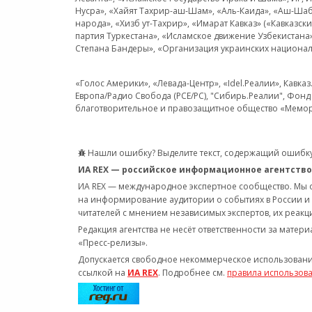
Нусра», «Хайят Тахрир-аш-Шам», «Аль-Каида», «Аш-Шаб
народа», «Хизб ут-Тахрир», «Имарат Кавказ» («Кавказс
партия Туркестана», «Исламское движение Узбекистана
Степана Бандеры», «Организация украинских национал
«Голос Америки», «Левада-Центр», «Idel.Реалии», Кавка
Европа/Радио Свобода (PCE/PC), "Сибирь.Реалии", Фонд 
благотворительное и правозащитное общество «Мемор
Нашли ошибку? Выделите текст, содержащий ошибку
ИА REX — российское информационное агентство
ИА REX — международное экспертное сообщество. Мы
на информирование аудитории о событиях в России и
читателей с мнением независимых экспертов, их реакци
Редакция агентства не несёт ответственности за матер
«Пресс-релизы».
Допускается свободное некоммерческое использовани
ссылкой на
ИА REX
. Подробнее см.
правила использов