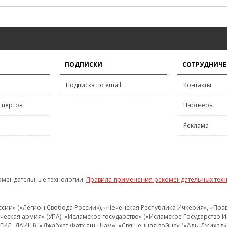
ПОДПИСКИ
СОТРУДНИЧЕ
Подписка по email
Контакты
спертов
Партнёры
Реклама
омендательные технологии.
Правила применения рекомендательных тех
и» («Легион Свобода России»), «Чеченская Республика Ичкерия», «Правый
еская армия» (УПА), «Исламское государство» («Исламское Государство И
 ИГИЛ, ДАИШ), «Джабхат Фатх аш-Шам», «Священная война» («Аль-Джихад» 