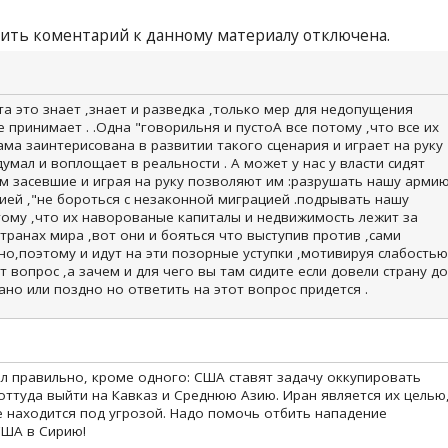
ить коментарий к данному материалу отключена.
та это знает ,знает и разведка ,только мер для недопущения
е принимает . .Одна "говорильня и пустоА все потому ,что все их
сама заинтерисована в развитии такого сценария и играет на руку
думал и воплощает в реальности . А может у нас у власти сидят
 засевшие и играя на руку позволяют им :разрушать нашу арми
ей ,"не бороться с незаконной миграцией .подрывать нашу
отому ,что их наворованые капиталы и недвижимость лежит за
странах мира ,вот они и бояться что выступив против ,сами
но,поэтому и идут на эти позорные уступки ,мотивируя слабостью
т вопрос ,а зачем и для чего вы там сидите если довели страну до
Рано или поздно но ответить на этот вопрос придется .
ал правильно, кроме одного: США ставят задачу оккупировать
оттуда выйти на Кавказ и Среднюю Азию. Иран является их целью
е находится под угрозой. Надо помочь отбить нападение
США в Сирию!