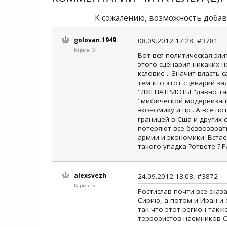
К сожалению, возможность добав
golovan.1949
08.09.2012 17:28, #3781
Карма: 5
Вот вся политическая эли
этого сценария никаких н
ксловие .. Значит власть 
тем кто этот сценарий за
"ЛЖЕПАТРИОТЫ "давно там
"мифической модернизаци
экономику и пр ..А все п
границей в Сша и других 
потеряют все безвозврат
армии и экономики .Встае
такого упадка ?ответе ?.
alexsvezh
24.09.2012 18:08, #3872
Карма: 5
Ростислав почти все сказ
Сирию, а потом и Иран и 
так что этот регион такж
террористов-наемников 