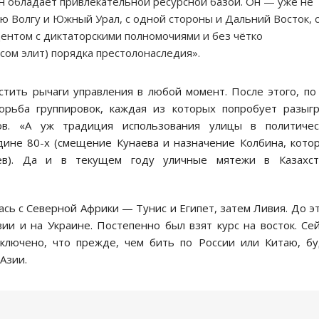
Он обладает привлекательной ресурсной базой. Он — уже не
ю Волгу и Южный Урал, с одной стороны и Дальний Восток, 
дентом с диктаторскими полномочиями и без чётко
сом элит) порядка престолонаследия».
тить рычаги управления в любой момент. После этого, по
борьба группировок, каждая из которых попробует разыг
ов. «А уж традиция использования улицы в политичес
дине 80-х (смещение Кунаева и назначение Колбина, кото
аев). Да и в текущем году уличные мятежи в Казахст
ась с Северной Африки — Тунис и Египет, затем Ливия. До э
и и на Украине. Постепенно был взят курс на восток. Се
сключено, что прежде, чем бить по России или Китаю, б
Азии.