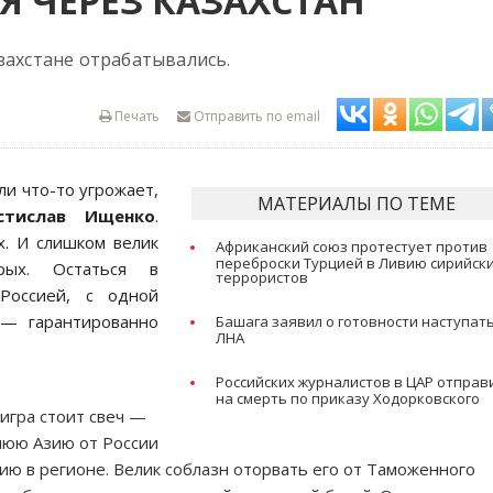
Я ЧЕРЕЗ КАЗАХСТАН
захстане отрабатывались.
Печать
Отправить по email
ли что-то угрожает,
МАТЕРИАЛЫ ПО ТЕМЕ
стислав Ищенко
.
х. И слишком велик
Африканский союз протестует против
переброски Турцией в Ливию сирийск
рых. Остаться в
террористов
Россией, с одной
— гарантированно
Башага заявил о готовности наступат
ЛНА
Российских журналистов в ЦАР отправ
на смерть по приказу Ходорковского
 игра стоит свеч —
нюю Азию от России
ию в регионе. Велик соблазн оторвать его от Таможенного