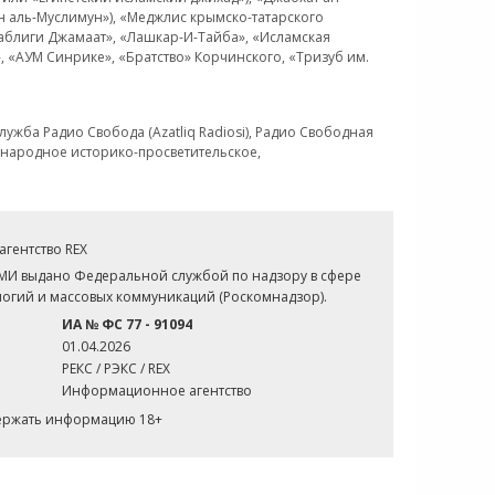
н аль-Муслимун»), «Меджлис крымско-татарского
Таблиги Джамаат», «Лашкар-И-Тайба», «Исламская
 «АУМ Синрике», «Братство» Корчинского, «Тризуб им.
ужба Радио Свобода (Azatliq Radiosi), Радио Свободная
ждународное историко-просветительское,
гентство REX
СМИ выдано Федеральной службой по надзору в сфере
огий и массовых коммуникаций (Роскомнадзор).
ИА № ФС 77 - 91094
01.04.2026
РЕКС / РЭКС / REX
Информационное агентство
держать информацию 18+