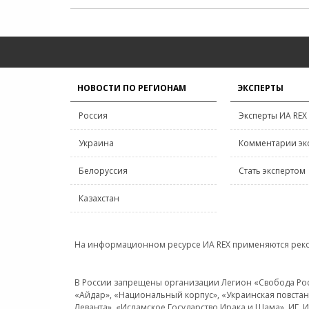
НОВОСТИ ПО РЕГИОНАМ
ЭКСПЕРТЫ
Россия
Эксперты ИА REX
Украина
Комментарии эк
Белоруссия
Стать экспертом
Казахстан
На информационном ресурсе ИА REX применяются рек
В России запрещены организации Легион «Свобода Росси
«Айдар», «Национальный корпус», «Украинская повстанч
Леванта», «Исламское Государство Ирака и Шама», ИГ,