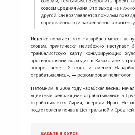
союза и, тем самым, похоронить проект. 
совсем Средняя Азия. Это выход на нижню
другой. Он возглавляется пожилым прези
определённого (и закреплённого консенсу
Ищенко полагает, что Назарбаев может выпус
словам, практически неизбежно наступает 
трайбалистскую карту конкурирующих жуз
противостоянии восходит в Казахстане к сре
вскоре, через 2 года, и сменил Назарб
отрабатывались», — резюмировал политолог.
Напомним, в 2008 году «арабская весна» начал
«цветные революции» отрабатывались в Грузи
отрабатывается Сирия, впереди Иран. Не и
подготовлена почва в Центральной и Средней 
БУДЬТЕ В КУРСЕ