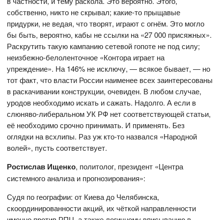
в частности, и тему раскола. Это вероятно. Этого,
собственно, никто не скрывал; какие-то прыщавые
придурки, не ведая, что творят, играют с огнём. Это могло
бы быть, вероятно, кабы не ссылки на «27 000 присяжных».
Раскрутить такую кампанию сетевой гопоте не под силу;
неизбежно-белоленточное «Контора играет на
упреждение». На 146% не исключу, — всякое бывает, — но
тот факт, что власти России наименее всех заинтересованы
в раскачивании конструкции, очевиден. В любом случае,
уродов необходимо искать и сажать. Надолго. А если в
слюняво-либеральном УК РФ нет соответствующей статьи,
её необходимо срочно принимать. И применять. Без
оглядки на всхлипы. Раз уж кто-то назвался «Народной
волей», пусть соответствует.
Ростислав Ищенко
, политолог, президент «Центра
системного анализа и прогнозирования»:
Судя по географии: от Киева до Челябинска,
скоординированности акций, их чёткой направленности
именно против РПЦ, а также логичному вписыванию в