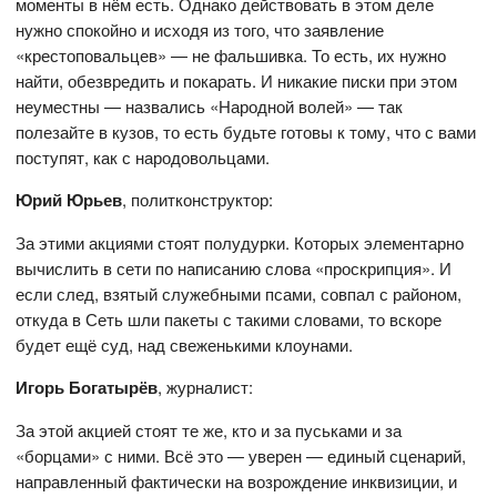
моменты в нём есть. Однако действовать в этом деле
нужно спокойно и исходя из того, что заявление
«крестоповальцев» — не фальшивка. То есть, их нужно
найти, обезвредить и покарать. И никакие писки при этом
неуместны — назвались «Народной волей» — так
полезайте в кузов, то есть будьте готовы к тому, что с вами
поступят, как с народовольцами.
Юрий Юрьев
, политконструктор:
За этими акциями стоят полудурки. Которых элементарно
вычислить в сети по написанию слова «проскрипция». И
если след, взятый служебными псами, совпал с районом,
откуда в Сеть шли пакеты с такими словами, то вскоре
будет ещё суд, над свеженькими клоунами.
Игорь Богатырёв
, журналист:
За этой акцией стоят те же, кто и за пуськами и за
«борцами» с ними. Всё это — уверен — единый сценарий,
направленный фактически на возрождение инквизиции, и