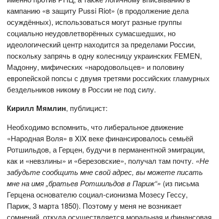
кампанию «в защиту Pussi Riot» (в продолжение дела
осуждённых), использоваться могут разные группы
социально неудовлетворённых сумасшедших, но
идеологический центр находится за пределами России,
поскольку запрячь в одну колесницу украинских FEMEN,
Мадонну, мифических «народовольцев» и половину
европейской попсы с двумя третями российских гламурных
бездельников никому в России не под силу.
Кирилл Мямлин
, публицист:
Необходимо вспомнить, что либеральное движение
«Народная Воля» в XIX веке финансировалось семьёй
Ротшильдов, а Герцен, будучи в перманентной эмиграции,
как и «невзлины» и «березовские», получал там почту.
«Не
забудьте сообщить мне свой адрес, вы можете писать
мне на имя „братьев Ротшильдов в Париж“»
(из письма
Герцена основателю социал-сионизма Мозесу Гессу,
Париж, 3 марта 1850). Поэтому у меня не возникает
сомнений, откуда осуществляется моральная и финансовая