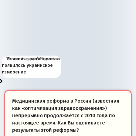
Киевская марионетка
В России назрели
Миграционный пожар
Россия начинает
Россия зимой 1904
Русская нация вчера и
Почему правый крах в
Место Науру / Науэро в
У сионистского проекта
Запада рассказала о
перемены: 15 шагов к
Европы
сбрасывать балласт
года: первые уступки во
сегодня
Варшаве не поможет её
современной истории
появилось украинское
«переобувании» хозяев
суверенной экономике
Анкориджа
внутренней политике
отношениям с Россией?
Южной Осетии
измерение
Медицинская реформа в России (известная
как «оптимизация здравоохранения»)
непрерывно продолжается с 2010 года по
настоящее время. Как Вы оцениваете
результаты этой реформы?