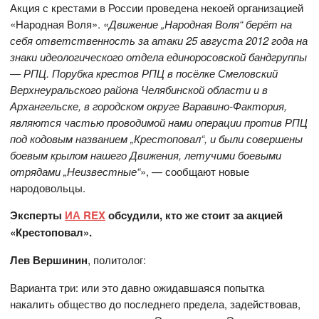
Акция с крестами в России проведена некоей организацией
«Народная Воля». «
Движение „Народная Воля“ берёт на
себя ответственность за атаки 25 августа 2012 года на
знаки идеологического отдела единоросовской бандгруппы
— РПЦ. Порубка крестов РПЦ в посёлке Смеловский
Верхнеуральского района Челябинской области и в
Архангельске, в городском округе Варавино-Фактория,
являются частью проводимой нами операции против РПЦ
под кодовым названием „Крестоповал“, и были совершены
боевым крылом нашего Движения, летучими боевыми
отрядами „Неизвестные“
», — сообщают новые
народовольцы.
Эксперты
ИА REX
обсудили, кто же стоит за акцией
«Крестоповал».
Лев Вершинин
, политолог:
Варианта три: или это давно ожидавшаяся попытка
накалить общество до последнего предела, задействовав,