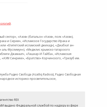
нологий
.
 сектор», «Азов» (батальон «Азов», полк «Азов»),
рака и Сирии», «Исламское Государство Ирака и
или «Египетский исламский джихад»), «Джабхат ан-
н аль-Муслимун»), «Меджлис крымско-татарского
Таблиги Джамаат», «Лашкар-И-Тайба», «Исламская
 «АУМ Синрике», «Братство» Корчинского, «Тризуб им.
ужба Радио Свобода (Azatliq Radiosi), Радио Свободная
ждународное историко-просветительское,
гентство REX
СМИ выдано Федеральной службой по надзору в сфере