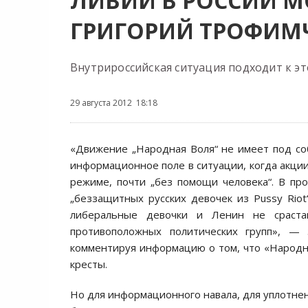
ЛИВИИ В РОССИИ М
ГРИГОРИЙ ТРОФИМ
Внутрироссийская ситуация подходит к эт
29 августа 2012 18:18
«Движение „Народная Воля“ не имеет под соб
информационное поле в ситуации, когда акци
режиме, почти „без помощи человека“. В пр
„беззащитных русских девочек из Pussy Riot
либеральные девочки и Ленин не сраста
противоположных политических групп», — 
комментируя информацию о том, что «Народна
кресты.
Но для информационного навала, для уплотнени