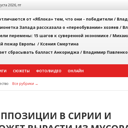
густа 2026, пт
тличаются от «Яблока» тем, что они - победители /
Влад
ионетка Запада рассказала о «переобувании» хозяев /
Вл
рели перемены: 15 шагов к суверенной экономике /
Михаи
й пожар Европы /
Ксения Смертина
ает сбрасывать балласт Анкориджа /
Владимир Павленко
ИГИ
СЮЖЕТЫ
ФОТО/ВИДЕО
ОНЛАЙН
ство
Все рубрики →
ОППОЗИЦИИ В СИРИИ И