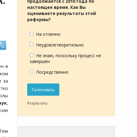
:
продолжается с 2010 года по
настоящее время. Как Вы
оцениваете результаты этой
реформы?
На отлично
Неудовлетворительно
Не знаю, поскольку процесс не
завершён
ен в
Посредственно
ском
и за
стко
Голосовать
олы
чук
,
Результаты
ссии
«Тем