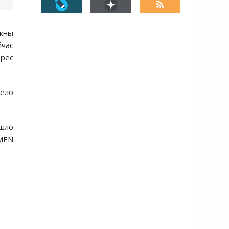
лжны
йчас
дрес
дело
ошло
EMEN