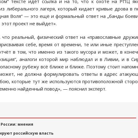
ком“ тексте идёт ссылка и на то, что к охоте на РПЦ я
из либерального лагеря, который кидает кривые дрова в п
дная Воля“ — это ещё и формальный ответ на „банды боев
 этот проект не выйдет».
, что реальный, физический ответ на «православные друж
рисваивая себе, время от времени, те или иные преступле
тчёт в том, что именно из такого мусора и может, в коне
озиция“, аналоги которой мир наблюдал и в Ливии, и в Си
 опасному рубежу всё ближе и ближе. Поэтому стоит напом
 может, не должна формулировать ответы в адрес атакую
бою, которые тут же используются противоположной стор
еменно найденный повод», — пояснил эксперт.
 России: мнения
цируют российскую власть