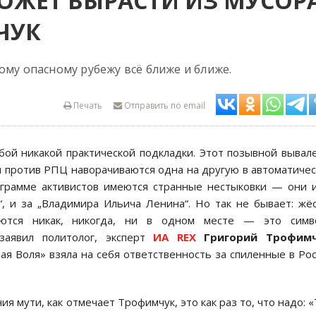
ОЖЕТ ВЫРАСТИ ИЗ МУСОРА
ЧУК
ому опасному рубежу всё ближе и ближе.
Печать
Отправить по email
ой никакой практической подкладки. Этот позывной вывал
и против РПЦ наворачиваются одна на другую в автоматиче
ограмме активистов имеются странные нестыковки — они 
“, и за „Владимира Ильича Ленина“. Но так не бывает: жё
ются никак, никогда, ни в одном месте — это симв
заявил политолог, эксперт
ИА REX
Григорий Трофим
я Воля» взяла на себя ответственность за спиленные в Ро
я мути, как отмечает Трофимчук, это как раз то, что надо: 