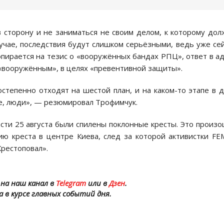
 сторону и не заниматься не своим делом, к которому до
учае, последствия будут слишком серьёзными, ведь уже се
пирается на тезис о «вооружённых бандах РПЦ», ответ в а
 «вооружённым», в целях «превентивной защиты».
остепенно отходят на шестой план, и на каком-то этапе в 
е, люди», — резюмировал Трофимчук.
сти 25 августа были спилены поклонные кресты. Это произ
ию креста в центре Киева, след за которой активистки F
рестоповал».
на наш канал в
Telegram
или в
Дзен
.
а в курсе главных событий дня.