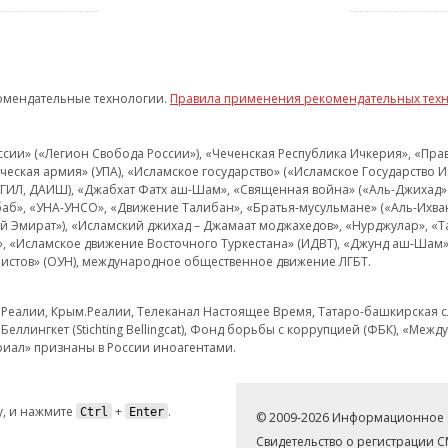
омендательные технологии.
Правила применения рекомендательных тех
и» («Легион Свобода России»), «Чеченская Республика Ичкерия», «Правый
еская армия» (УПА), «Исламское государство» («Исламское Государство И
 ИГИЛ, ДАИШ), «Джабхат Фатх аш-Шам», «Священная война» («Аль-Джихад» 
аб», «УНА-УНСО», «Движение Талибан», «Братья-мусульмане» («Аль-Ихва
кий Эмират»), «Исламский джихад – Джамаат моджахедов», «Нурджулар», «
», «Исламское движение Восточного Туркестана» (ИДВТ), «Джунд аш-Шам»,
истов» (ОУН), международное общественное движение ЛГБТ.
з.Реалии, Крым.Реалии, Телеканал Настоящее Время, Татаро-башкирская сл
Беллингкет (Stichting Bellingcat), Фонд борьбы с коррупцией (ФБК), «Ме
иал» признаны в России иноагентами.
, и нажмите
+
.
Ctrl
Enter
© 2009-2026 Информационное а
Свидетельство о регистрации 