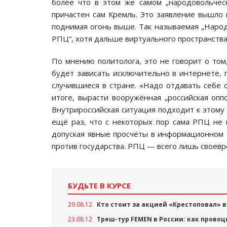
более что в этом же самом „народовольчес
причастен сам Кремль. Это заявление вышло 
поднимая огонь выше. Так называемая „Наро
РПЦ“, хотя дальше виртуального пространства
По мнению политолога, это не говорит о том
будет зависать исключительно в интернете, п
случившиеся в стране. «Надо отдавать себе о
итоге, вырасти вооружённая „российская опп
Внутрироссийская ситуация подходит к этому
ещё раз, что с некоторых пор сама РПЦ не
допуская явные просчёты в информационном 
против государства. РПЦ — всего лишь своевр
БУДЬТЕ В КУРСЕ
29.08.12
Кто стоит за акцией «Крестоповал» в
23.08.12
Треш-тур FEMEN в России: как прово