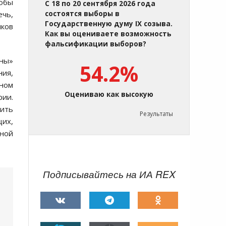
кобы
С 18 по 20 сентября 2026 года
ечь,
состоятся выборы в
Государственную думу IX созыва.
иков
Как вы оцениваете возможность
фальсификации выборов?
ины»
54.2%
ния,
чном
Оцениваю как высокую
рии.
нить
Результаты
щих,
оной
Подписывайтесь на ИА REX