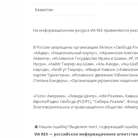
Казахстан
На информационном ресурсе ИА REX применяются рек
В России запрещены организации Легион «Свобода Росси
«Айдар», «Национальный корпус», «Украинская повстанч
Леванта», «Исламское Государство Ирака и Шама», ИГ,
Нусра», «Хайят Тахрир-аш-Шам», «Аль-Каида», «Аш-Шаб
народа», «Хизб ут-Тахрир», «Имарат Кавказ» («Кавказс
партия Туркестана», «Исламское движение Узбекистана
Степана Бандеры», «Организация украинских национал
«Голос Америки», «Левада-Центр», «Idel.Реалии», Кавка
Европа/Радио Свобода (PCE/PC), "Сибирь.Реалии", Фонд 
благотворительное и правозащитное общество «Мемор
Нашли ошибку? Выделите текст, содержащий ошибку
ИА REX — российское информационное агентство