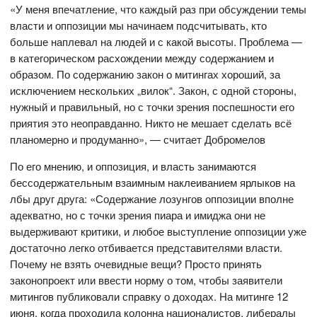
«У меня впечатление, что каждый раз при обсуждении темы
власти и оппозиции мы начинаем подсчитывать, кто
больше наплевал на людей и с какой высоты. Проблема —
в категорическом расхождении между содержанием и
образом. По содержанию закон о митингах хороший, за
исключением нескольких „вилок“. Закон, с одной стороны,
нужный и правильный, но с точки зрения поспешности его
приятия это неоправданно. Никто не мешает сделать всё
планомерно и продуманно», — считает Добромелов
По его мнению, и оппозиция, и власть занимаются
бессодержательным взаимным наклеиванием ярлыков на
лбы друг друга: «Содержание лозунгов оппозиции вполне
адекватно, но с точки зрения пиара и имиджа они не
выдерживают критики, и любое выступление оппозиции уже
достаточно легко отбивается представителями власти.
Почему не взять очевидные вещи? Просто принять
законопроект или ввести норму о том, чтобы заявители
митингов публиковали справку о доходах. На митинге 12
июня, когда проходила колонна националистов, либералы