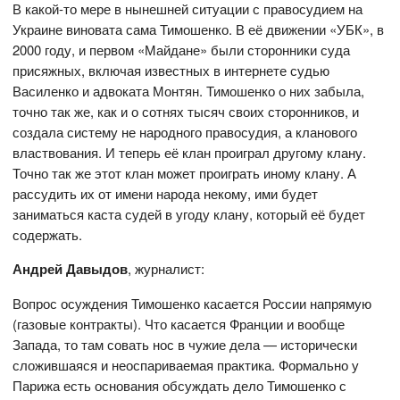
В какой-то мере в нынешней ситуации с правосудием на
Украине виновата сама Тимошенко. В её движении «УБК», в
2000 году, и первом «Майдане» были сторонники суда
присяжных, включая известных в интернете судью
Василенко и адвоката Монтян. Тимошенко о них забыла,
точно так же, как и о сотнях тысяч своих сторонников, и
создала систему не народного правосудия, а кланового
властвования. И теперь её клан проиграл другому клану.
Точно так же этот клан может проиграть иному клану. А
рассудить их от имени народа некому, ими будет
заниматься каста судей в угоду клану, который её будет
содержать.
Андрей Давыдов
, журналист:
Вопрос осуждения Тимошенко касается России напрямую
(газовые контракты). Что касается Франции и вообще
Запада, то там совать нос в чужие дела — исторически
сложившаяся и неоспариваемая практика. Формально у
Парижа есть основания обсуждать дело Тимошенко с