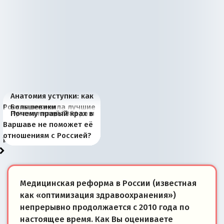
Анатомия уступки: как
Россия потеряла лучшие
Большевики
Киевская марионетка
В России назрели
Миграционный пожар
Россия начинает
Россия зимой 1904
Русская нация вчера и
Почему правый крах в
рыбопромысловые
отличаются от «Яблока»
Запада рассказала о
перемены: 15 шагов к
Европы
сбрасывать балласт
года: первые уступки во
сегодня
Варшаве не поможет её
районы Баренцева
тем, что они -
«переобувании» хозяев
суверенной экономике
Анкориджа
внутренней политике
отношениям с Россией?
моря
победители
Медицинская реформа в России (известная
как «оптимизация здравоохранения»)
непрерывно продолжается с 2010 года по
настоящее время. Как Вы оцениваете