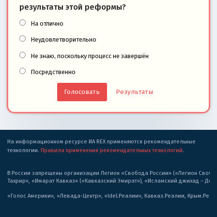
результаты этой реформы?
На отлично
Неудовлетворительно
Не знаю, поскольку процесс не завершён
Посредственно
Результаты
На информационном ресурсе ИА REX применяются рекомендательные
технологии.
Правила применения рекомендательных технологий
.
В России запрещены организации Легион «Свобода России» («Легион Свобода
Тахрир», «Имарат Кавказ» («Кавказский Эмират»), «Исламский джихад – Дж
«Голос Америки», «Левада-Центр», «Idel.Реалии», Кавказ.Реалии, Крым.Реал