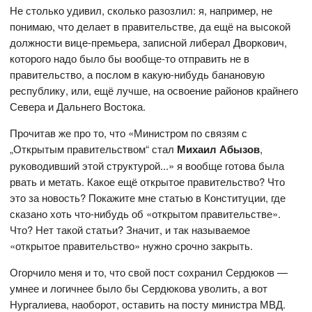
Не столько удивил, сколько разозлил: я, например, не
понимаю, что делает в правительстве, да ещё на высокой
должности вице-премьера, записной либерал Дворкович,
которого надо было бы вообще-то отправить не в
правительство, а послом в какую-нибудь банановую
республику, или, ещё лучше, на освоение районов крайнего
Севера и Дальнего Востока.
Прочитав же про то, что «Министром по связям с
„Открытым правительством“ стал
Михаил Абызов
,
руководивший этой структурой...» я вообще готова была
рвать и метать. Какое ещё открытое правительство? Что
это за новость? Покажите мне статью в Конституции, где
сказано хоть что-нибудь об «открытом правительстве».
Что? Нет такой статьи? Значит, и так называемое
«открытое правительство» нужно срочно закрыть.
Огорчило меня и то, что свой пост сохранил Сердюков —
умнее и логичнее было бы Сердюкова уволить, а вот
Нургалиева, наоборот, оставить на посту министра МВД.