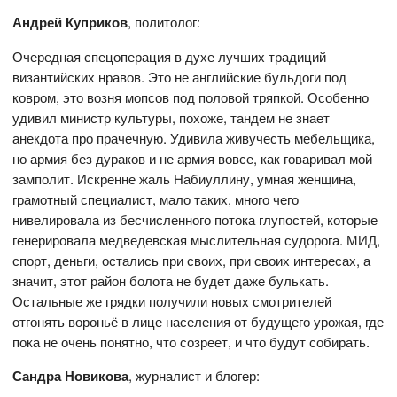
Андрей Куприков
, политолог:
Очередная спецоперация в духе лучших традиций
византийских нравов. Это не английские бульдоги под
ковром, это возня мопсов под половой тряпкой. Особенно
удивил министр культуры, похоже, тандем не знает
анекдота про прачечную. Удивила живучесть мебельщика,
но армия без дураков и не армия вовсе, как говаривал мой
замполит. Искренне жаль Набиуллину, умная женщина,
грамотный специалист, мало таких, много чего
нивелировала из бесчисленного потока глупостей, которые
генерировала медведевская мыслительная судорога. МИД,
спорт, деньги, остались при своих, при своих интересах, а
значит, этот район болота не будет даже булькать.
Остальные же грядки получили новых смотрителей
отгонять вороньё в лице населения от будущего урожая, где
пока не очень понятно, что созреет, и что будут собирать.
Сандра Новикова
, журналист и блогер: