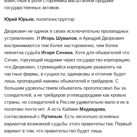
известный в роли сторонника масштабной продажи
государственных активов.
Юрий Юрьев
, политконструктор:
Дворкович не одинок в своих исключительно прозападных
устремлениях. И
Игорь Шувалов
, и Аркадий Дворкович
воспринимаются тем более настороженно, чем более
невнятна судьба
Игоря Сечина
. Хотя для обывателей что
Сечин, торгующий недрами через государство-корпорацию,
что Дворкович, стремящийся корпорацию развалить на
частные фирмы, в сущности, одинаковы и отличие будет
лишь пропорцией наживы обывателей и трейдеров. С
большим удовольствием обыватель проголосовал бы за
созидателей, а не трейдеров углеводородами как кровью
страны, но созидателей в России удивительно мало и их в
политике почти нет. А есть Кабмин
Медведева
,
согласованный с
Путиным
. Есть несколько основных
вариантов возможной судьбы этого правительства: Первый
вариант в том, что правительство будет лишь