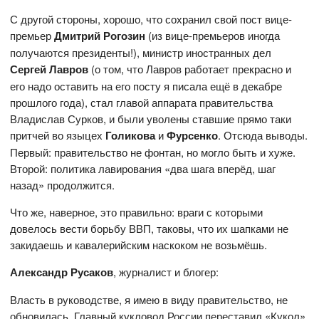
С другой стороны, хорошо, что сохранил свой пост вице-
премьер
Дмитрий Рогозин
(из вице-премьеров иногда
получаются президенты!), министр иностранных дел
Сергей Лавров
(о том, что Лавров работает прекрасно и
его надо оставить на его посту я писала ещё в декабре
прошлого года), стал главой аппарата правительства
Владислав Сурков, и были уволены ставшие прямо таки
притчей во языцех
Голикова
и
Фурсенко
. Отсюда выводы.
Первый: правительство не фонтан, но могло быть и хуже.
Второй: политика лавирования «два шага вперёд, шаг
назад» продолжится.
Что же, наверное, это правильно: враги с которыми
довелось вести борьбу ВВП, таковы, что их шапками не
закидаешь и кавалерийским наскоком не возьмёшь.
Александр Русаков
, журналист и блогер:
Власть в руководстве, я имею в виду правительство, не
обновилась. Главный кукловод России переставил «Кукол»