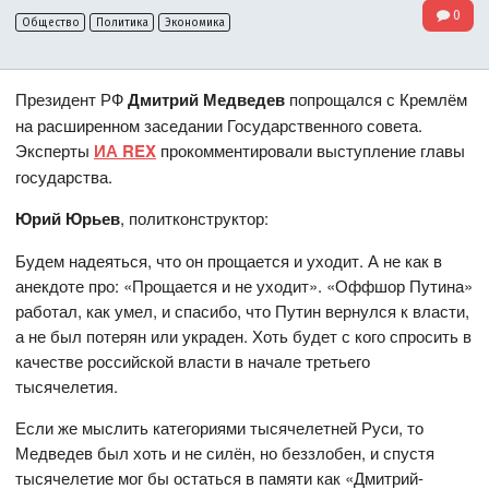
0
Общество
Политика
Экономика
Президент РФ
Дмитрий Медведев
попрощался с Кремлём
на расширенном заседании Государственного совета.
Эксперты
ИА REX
прокомментировали выступление главы
государства.
Юрий Юрьев
, политконструктор:
Будем надеяться, что он прощается и уходит. А не как в
анекдоте про: «Прощается и не уходит». «Оффшор Путина»
работал, как умел, и спасибо, что Путин вернулся к власти,
а не был потерян или украден. Хоть будет с кого спросить в
качестве российской власти в начале третьего
тысячелетия.
Если же мыслить категориями тысячелетней Руси, то
Медведев был хоть и не силён, но беззлобен, и спустя
тысячелетие мог бы остаться в памяти как «Дмитрий-