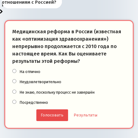
«переобувании» хозяев
суверенной экономике
Анкориджа
внутренней политике
отношениям с Россией?
моря
победители
Медицинская реформа в России (известная
как «оптимизация здравоохранения»)
непрерывно продолжается с 2010 года по
настоящее время. Как Вы оцениваете
результаты этой реформы?
На отлично
Неудовлетворительно
Не знаю, поскольку процесс не завершён
Посредственно
Результаты