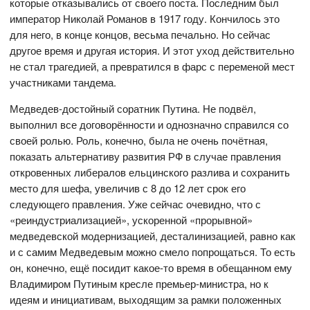
которые отказывались от своего поста. Последним был
император Николай Романов в 1917 году. Кончилось это
для него, в конце концов, весьма печально. Но сейчас
другое время и другая история. И этот уход действительно
не стал трагедией, а превратился в фарс с переменой мест
участниками тандема.
Медведев-достойный соратник Путина. Не подвёл,
выполнил все договорённости и однозначно справился со
своей ролью. Роль, конечно, была не очень почётная,
показать альтернативу развития РФ в случае правления
откровенных либералов ельцинского разлива и сохранить
место для шефа, увеличив с 8 до 12 лет срок его
следующего правления. Уже сейчас очевидно, что с
«реиндустриализацией», ускоренной «прорывной»
медведевской модернизацией, десталинизацией, равно как
и с самим Медведевым можно смело попрощаться. То есть
он, конечно, ещё посидит какое-то время в обещанном ему
Владимиром Путиным кресле премьер-министра, но к
идеям и инициативам, выходящим за рамки положенных