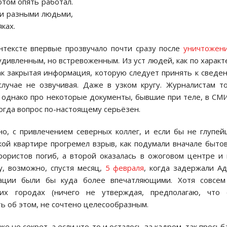
отом опять работал.
ми разными людьми,
ках.
нтексте впервые прозвучало почти сразу после
уничтожен
удивленным, но встревоженным. Из уст людей, как по характ
ак закрытая информация, которую следует принять к сведе
лучае не озвучивая. Даже в узком кругу. Журналистам т
, однако про некоторые документы, бывшие при теле, в СМ
когда вопрос по-настоящему серьёзен.
но, с привлечением северных коллег, и если бы не глупе
кой квартире прогремел взрыв, как подумали вначале быто
ррористов погиб, а второй оказалась в ожоговом центре и
у, возможно, спустя месяц,
5 февраля
, когда задержали А
рации были бы куда более впечатляющими. Хотя совсем
гих городах (ничего не утверждая, предполагаю, что 
ь об этом, не сочтено целесообразным.
же не секрет, а если что-то и осталось за кадром, так просьб