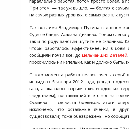
параллельно работая, потом просто болел, а п
При этом, — так уж вышло, — болтая с самы
на самых разных уровнях, о самых разных пустя
Так вот, имя Владимира Путина в данном ко
Одессе банды Асалана Дикаева. Тоном слегка 
так и по роду занятий шутить не склонных. К
чтобы работалось эффективнее, ни в коем с
сообщили почти всё, до
мельчайших деталей
просочилось ни капельки. Как и должно быть, 
С того момента работа велась очень серьёз
инцидент 5 января 2012 года, (когда в одесс
газа, а оказалось взрывчатки, и один из те
следствием), поставивший всё с ног на голов
Осмаева — связиста боевиков, итоги опе
исключено, что остальные ячейки, в дру
существовали) тоже обезврежены, но сообщат
На этом и остановлюсь. Что рассказано по ТВ у