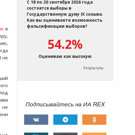
С 18 по 20 сентября 2026 года
состоятся выборы в
Государственную думу IX созыва.
Как вы оцениваете возможность
фальсификации выборов?
ия
в
еру,
54.2%
нию,
огда
Оцениваю как высокую
И не
Результаты
йший
вого
 под
дама
Подписывайтесь на ИА REX
 не
они
а не