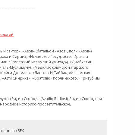
нологий
.
 сектор», «Азов» (батальон «Азов», полк «Азов»),
рака и Сирии», «Исламское Государство Ирака и
или «Египетский исламский джихад»), «Джабхат ан-
н аль-Муслимун»), «Меджлис крымско-татарского
Таблиги Джамаат», «Лашкар-И-Тайба», «Исламская
 «АУМ Синрике», «Братство» Корчинского, «Тризуб им.
ужба Радио Свобода (Azatliq Radiosi), Радио Свободная
ждународное историко-просветительское,
гентство REX