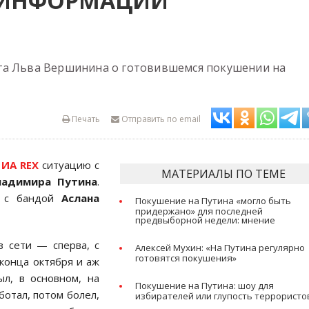
 ИНФОРМАЦИИ
га Льва Вершинина о готовившемся покушении на
Печать
Отправить по email
л
ИА REX
ситуацию с
МАТЕРИАЛЫ ПО ТЕМЕ
ладимира Путина
.
я с бандой
Аслана
Покушение на Путина «могло быть
придержано» для последней
предвыборной недели: мнение
з сети — сперва, с
Алексей Мухин: «На Путина регулярно
готовятся покушения»
 конца октября и аж
ыл, в основном, на
Покушение на Путина: шоу для
ботал, потом болел,
избирателей или глупость террористо