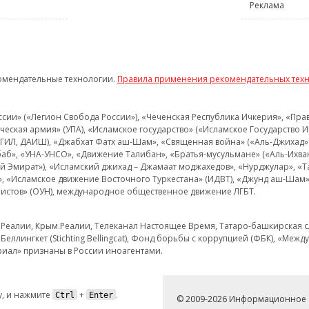
Реклама
омендательные технологии.
Правила применения рекомендательных тех
и» («Легион Свобода России»), «Чеченская Республика Ичкерия», «Правый
еская армия» (УПА), «Исламское государство» («Исламское Государство И
 ИГИЛ, ДАИШ), «Джабхат Фатх аш-Шам», «Священная война» («Аль-Джихад» 
аб», «УНА-УНСО», «Движение Талибан», «Братья-мусульмане» («Аль-Ихва
кий Эмират»), «Исламский джихад – Джамаат моджахедов», «Нурджулар», «
», «Исламское движение Восточного Туркестана» (ИДВТ), «Джунд аш-Шам»,
истов» (ОУН), международное общественное движение ЛГБТ.
з.Реалии, Крым.Реалии, Телеканал Настоящее Время, Татаро-башкирская сл
Беллингкет (Stichting Bellingcat), Фонд борьбы с коррупцией (ФБК), «Ме
иал» признаны в России иноагентами.
, и нажмите
+
.
Ctrl
Enter
© 2009-2026 Информационное а