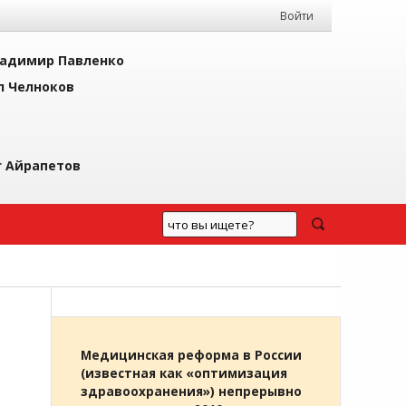
Войти
адимир Павленко
л Челноков
г Айрапетов
Медицинская реформа в России
(известная как «оптимизация
здравоохранения») непрерывно