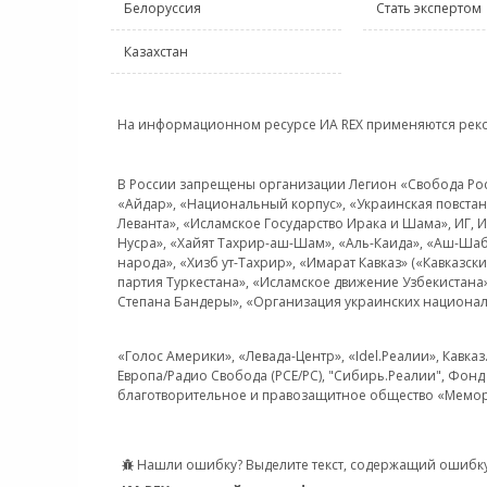
Белоруссия
Стать экспертом
Казахстан
На информационном ресурсе ИА REX применяются рек
В России запрещены организации Легион «Свобода Росси
«Айдар», «Национальный корпус», «Украинская повстанч
Леванта», «Исламское Государство Ирака и Шама», ИГ,
Нусра», «Хайят Тахрир-аш-Шам», «Аль-Каида», «Аш-Шаб
народа», «Хизб ут-Тахрир», «Имарат Кавказ» («Кавказс
партия Туркестана», «Исламское движение Узбекистана
Степана Бандеры», «Организация украинских национал
«Голос Америки», «Левада-Центр», «Idel.Реалии», Кавка
Европа/Радио Свобода (PCE/PC), "Сибирь.Реалии", Фонд 
благотворительное и правозащитное общество «Мемор
Нашли ошибку? Выделите текст, содержащий ошибку