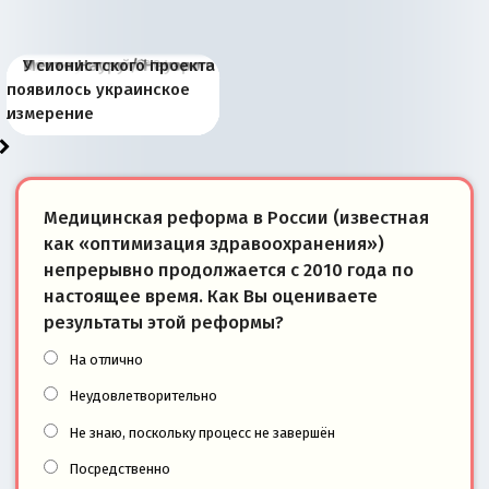
Киевская марионетка
В России назрели
Миграционный пожар
Россия начинает
Россия зимой 1904
Русская нация вчера и
Почему правый крах в
Место Науру / Науэро в
У сионистского проекта
Запада рассказала о
перемены: 15 шагов к
Европы
сбрасывать балласт
года: первые уступки во
сегодня
Варшаве не поможет её
современной истории
появилось украинское
«переобувании» хозяев
суверенной экономике
Анкориджа
внутренней политике
отношениям с Россией?
Южной Осетии
измерение
Медицинская реформа в России (известная
как «оптимизация здравоохранения»)
непрерывно продолжается с 2010 года по
настоящее время. Как Вы оцениваете
результаты этой реформы?
На отлично
Неудовлетворительно
Не знаю, поскольку процесс не завершён
Посредственно