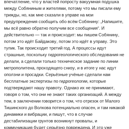
впечатление, что у властей попросту вакуумная подушка
между Собяниным и жителями, потому что мы писали ему
трижды, но, как мне сказали в управе на мои
предупреждения сообщить обо всём Собянину: „Напишите,
мы всё равно обратно получим все сообщения“. И
действительно — так и происходит: мы пишем Собянину,
потом это идёт Байдакову, потом это идёт в управу. Это
тупик. Так происходит третий год. А процессы идут
страшные, поскольку гидрогеологического обследования не
делали, а сделали только техническое задание по линии
метрополитена, проходящего снизу, и в итоге у нас идут
оползни и просадки. Серьёзные учёные сделали нам
бесплатные экспертизы по гидрогеологии, которые
подтверждают нашу правоту. Однако их не принимают,
говоря о том, что они не знают таких организаций. А между
тем, в заключении говорится о том, что отрезок от Малого
Тишинского до Волкова потенциально опасен, и там никакой
динамики и вибрации, и пишут, что в случае
дестабилизации грунтов возникнут провалы, и
коммуникация будет серьёзно повреждена. И это уже