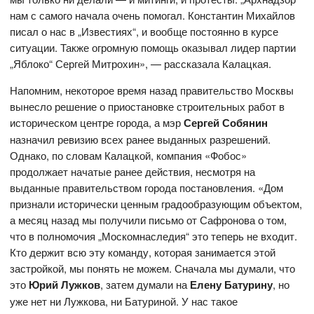
нам с самого начала очень помогал. Константин Михайлов
писал о нас в „Известиях“, и вообще постоянно в курсе
ситуации. Также огромную помощь оказывал лидер партии
„Яблоко“ Сергей Митрохин», — рассказала Калацкая.
Напомним, некоторое время назад правительство Москвы
вынесло решение о приостановке строительных работ в
историческом центре города, а мэр
Сергей Собянин
назначил ревизию всех ранее выданных разрешений.
Однако, по словам Калацкой, компания «Фобос»
продолжает начатые ранее действия, несмотря на
выданные правительством города постановления. «Дом
признали исторически ценным градообразующим объектом,
а месяц назад мы получили письмо от Сафронова о том,
что в полномочия „Москомнаследия“ это теперь не входит.
Кто держит всю эту команду, которая занимается этой
застройкой, мы понять не можем. Сначала мы думали, что
это
Юрий Лужков
, затем думали на
Елену Батурину
, но
уже нет ни Лужкова, ни Батуриной. У нас такое