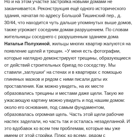
Но и на этом участке застройка новыми домами не
заканчивается. Реконструкция ещё одного исторического
здания, начатая по адресу Большой Тишинский пер., д.
30/44, что находится чуть дальше упомянутых выше домов,
также угрожает соседним домам разрушением. По словам
жительницы соседнего с разрушенным зданием дома
Натальи Полухиной
, жильцы многих квартир жалуются на
появление щелей и трещин. «У меня есть фотографии,
которые наглядно демонстрируют трещины, образующиеся
от действий строительных бригад по соседству. Мы
ставили „заглушки“ на стенах и в квартирах с помощью
глиняных мазков и рядом с ними писали даты их
проставления. Как можно увидеть, на их месте
образовались трещины и местами даже щели. Такую же
ужасающую картину можно увидеть и под нашим домом:
около его основания, под самым фундаментом,
образовалась огромная щель. Часть этой щели рабочие
наспех заделали, но часть так и осталась незаделанной. И
это вдобавок ко всем тем проблемам, которые мы уже
имеем от этой стройки. Плюс ко всему, рядом с