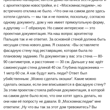
с архитектором новостройки, и с «Москомнаследием», но
встречного отклика не было. «Что они на самом деле здесь
хотели сделать — мы так и не поняли, поскольку, согласно
одному документу, дом у них имеет прямоугольную форму,
а другому — Г-образную. Но самое интересное — это
проектная документация. На наш вопрос архитектор
Пальцев так и не ответил. За основной стеной должна быть
несущая стена нового дома. Я сказала: «Вы оставляете
фасадную стену под реставрацию, которая была по
плановому заданию. По документам у вас эта стена — 80-
90 сантиметров, и расстояние — 30 см. Дальше у вас идёт
самонесущая стена длиной 40 см. Глубина подоконника —
1 метр 60 см. А как будут жить люди? Ответ был
убийственным: „Можно сделать окошки“. Какие можно
сделать окошки, если они вписываются в фасадную стену?
За этим проектом стояла рабочая документация, в которой
на самом деле было ясно, что они хотят здесь делать, но
они нам её попросту не давали. В „Москомнаследии“ мне
ответили: „Ну что вы так за этот дом тревожитесь? Вы