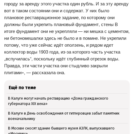
городу за аренду этого участка один рубль. И за эту аренду
вот в таком состоянии они и содержат. У них было
плановое реставрационное задание, по которому они
должны были укрепить плановый фундамент, стены В
итоге фундамент они не укрепляли — ни мешка с цементом,
ни бетономешалки здесь не было и в помине. Не укрепили
потому, что уже сейчас идёт оползень, и рядом идет
коллектор воды 1903 года, из-за которого часть участка
„вспучилась“, поскольку идёт глубинный отрезок воды.
Правда, эти части участка они стыдливо закрыли
плитами», — рассказала она.
Ещё по теме
В Калуге могут начать реставрацию «Дома гражданского
губернатора XIX века»
В Калуге в День освобождения от гитлеровцев забыт памятник
военачальнику
В Москве сносят здание бывшего музея АЗЛК, выпускавшего
«Москвич»