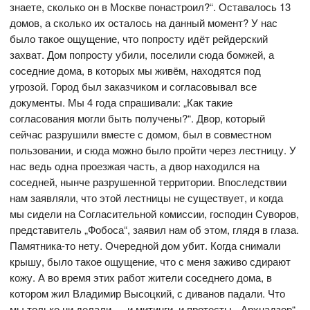
знаете, сколько он в Москве понастроил?“. Оставалось 13
домов, а сколько их осталось на данный момент? У нас
было такое ощущение, что попросту идёт рейдерский
захват. Дом попросту убили, поселили сюда бомжей, а
соседние дома, в которых мы живём, находятся под
угрозой. Город был заказчиком и согласовывал все
документы. Мы 4 года спрашивали: „Как такие
согласования могли быть получены?“. Двор, который
сейчас разрушили вместе с домом, был в совместном
пользовании, и сюда можно было пройти через лестницу. У
нас ведь одна проезжая часть, а двор находился на
соседней, нынче разрушенной территории. Впоследствии
нам заявляли, что этой лестницы не существует, и когда
мы сидели на Согласительной комиссии, господин Суворов,
представитель „Фобоса“, заявил нам об этом, глядя в глаза.
Памятника-то нету. Очередной дом убит. Когда снимали
крышу, было такое ощущение, что с меня заживо сдирают
кожу. А во время этих работ жители соседнего дома, в
котором жил Владимир Высоцкий, с диванов падали. Что
мы только ни делали — и митинги, и протесты. „Архнадзор“