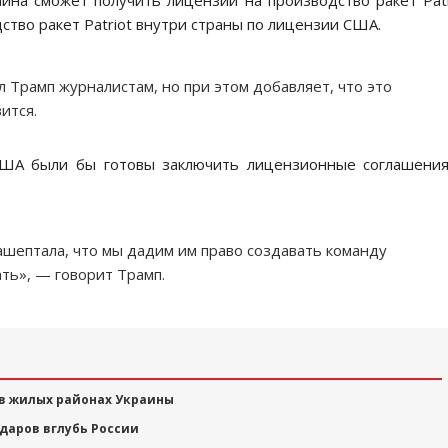
ина сможет получить лицензии на производство ракет Patr
дство ракет Patriot внутри страны по лицензии США.
 Трамп журналистам, но при этом добавляет, что это
ится.
США были бы готовы заключить лицензионные соглашени
ашептала, что мы дадим им право создавать команду
ать», — говорит Трамп.
 в жилых районах Украины
даров вглубь России