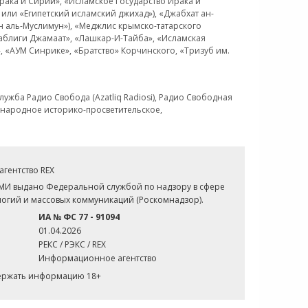
рака и Сирии», «Исламское Государство Ирака и
или «Египетский исламский джихад»), «Джабхат ан-
н аль-Муслимун»), «Меджлис крымско-татарского
Таблиги Джамаат», «Лашкар-И-Тайба», «Исламская
 «АУМ Синрике», «Братство» Корчинского, «Тризуб им.
ужба Радио Свобода (Azatliq Radiosi), Радио Свободная
ждународное историко-просветительское,
гентство REX
СМИ выдано Федеральной службой по надзору в сфере
огий и массовых коммуникаций (Роскомнадзор).
ИА № ФС 77 - 91094
01.04.2026
РЕКС / РЭКС / REX
Информационное агентство
держать информацию 18+