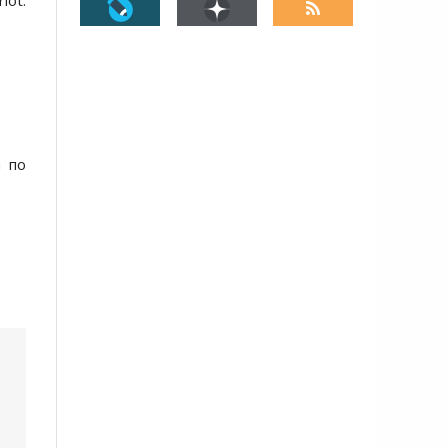
iot.
я по