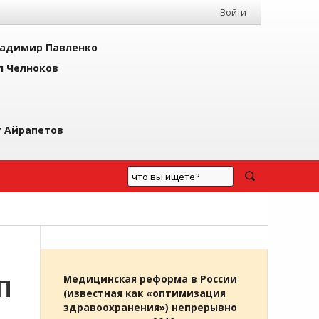
Войти
адимир Павленко
л Челноков
г Айрапетов
П
Медицинская реформа в России
(известная как «оптимизация
здравоохранения») непрерывно