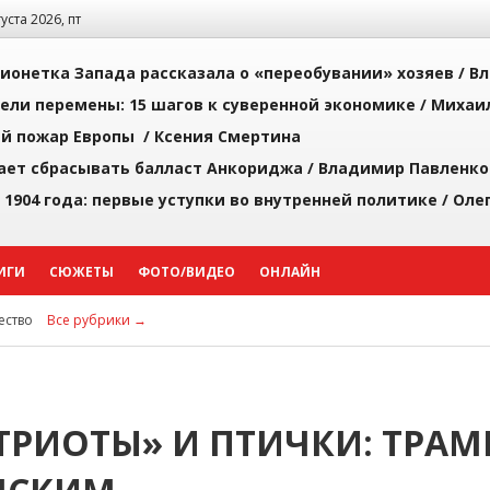
густа 2026, пт
ионетка Запада рассказала о «переобувании» хозяев /
Вл
рели перемены: 15 шагов к суверенной экономике /
Михаи
й пожар Европы /
Ксения Смертина
ает сбрасывать балласт Анкориджа /
Владимир Павленко
 1904 года: первые уступки во внутренней политике /
Оле
ИГИ
СЮЖЕТЫ
ФОТО/ВИДЕО
ОНЛАЙН
ство
Все рубрики →
ТРИОТЫ» И ПТИЧКИ: ТРАМ