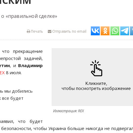
ЕНСКИМ
л о «правильной сделке»
Печать
Отправить по email
 что прекращение
непростой задачей,
утин
, и
Владимир
EX
8 июля.
ль мы добились
к все будет
Иллюстрация: REX
аявил, что будет
 безопасности, чтобы Украина больше никогда не подверга