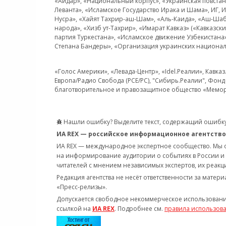
«Айдар», «Национальный корпус», «Украинская повстанч
Леванта», «Исламское Государство Ирака и Шама», ИГ,
Нусра», «Хайят Тахрир-аш-Шам», «Аль-Каида», «Аш-Шаб
народа», «Хизб ут-Тахрир», «Имарат Кавказ» («Кавказс
партия Туркестана», «Исламское движение Узбекистана
Степана Бандеры», «Организация украинских национал
«Голос Америки», «Левада-Центр», «Idel.Реалии», Кавка
Европа/Радио Свобода (PCE/PC), "Сибирь.Реалии", Фонд 
благотворительное и правозащитное общество «Мемор
Нашли ошибку? Выделите текст, содержащий ошибку
ИА REX — российское информационное агентство
ИА REX — международное экспертное сообщество. Мы
на информирование аудитории о событиях в России и
читателей с мнением независимых экспертов, их реакци
Редакция агентства не несёт ответственности за матер
«Пресс-релизы».
Допускается свободное некоммерческое использовани
ссылкой на
ИА REX
. Подробнее см.
правила использов