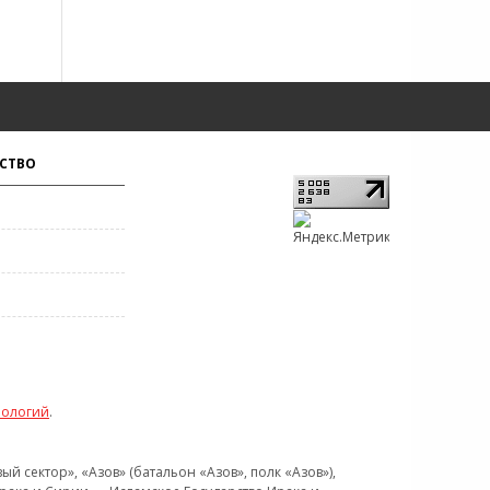
СТВО
нологий
.
 сектор», «Азов» (батальон «Азов», полк «Азов»),