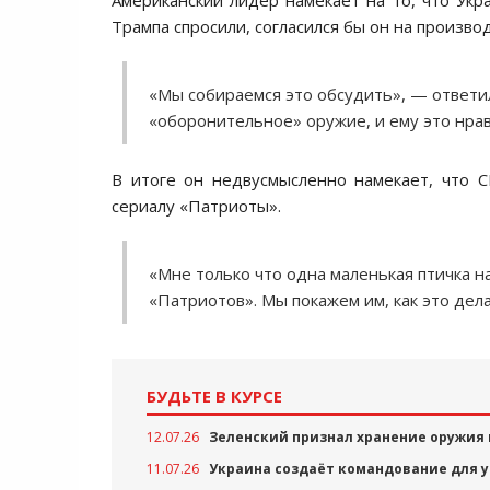
Американский лидер намекает на то, что Укра
Трампа спросили, согласился бы он на произво
«Мы собираемся это обсудить», — ответил
«оборонительное» оружие, и ему это нрав
В итоге он недвусмысленно намекает, что 
сериалу «Патриоты».
«Мне только что одна маленькая птичка н
«Патриотов». Мы покажем им, как это дел
БУДЬТЕ В КУРСЕ
12.07.26
Зеленский признал хранение оружия
11.07.26
Украина создаёт командование для у