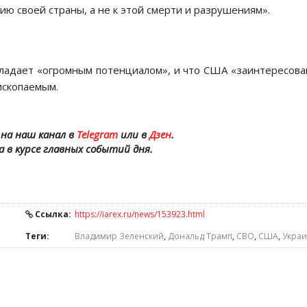
ию своей страны, а не к этой смерти и разрушениям».
бладает «огромным потенциалом», и что США «заинтересов
ископаемым.
на наш канал в
Telegram
или в
Дзен
.
а в курсе главных событий дня.
Ссылка:
https://iarex.ru/news/153923.html
Теги:
Владимир Зеленский
,
Дональд Трамп
,
СВО
,
США
,
Укра