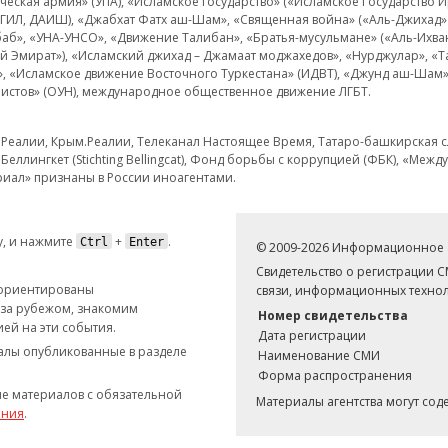
еская армия» (УПА), «Исламское государство» («Исламское Государство И
 ИГИЛ, ДАИШ), «Джабхат Фатх аш-Шам», «Священная война» («Аль-Джихад» 
аб», «УНА-УНСО», «Движение Талибан», «Братья-мусульмане» («Аль-Ихва
кий Эмират»), «Исламский джихад – Джамаат моджахедов», «Нурджулар», «
», «Исламское движение Восточного Туркестана» (ИДВТ), «Джунд аш-Шам»,
истов» (ОУН), международное общественное движение ЛГБТ.
з.Реалии, Крым.Реалии, Телеканал Настоящее Время, Татаро-башкирская сл
Беллингкет (Stichting Bellingcat), Фонд борьбы с коррупцией (ФБК), «Ме
иал» признаны в России иноагентами.
, и нажмите
+
.
Ctrl
Enter
© 2009-2026 Информационное а
Свидетельство о регистрации 
 ориентированы
связи, информационных технол
 за рубежом, знакомим
Номер свидетельства
ей на эти события.
Дата регистрации
иалы опубликованные в разделе
Наименование СМИ
Форма распространения
е материалов с обязательной
Материалы агентства могут со
ания
.