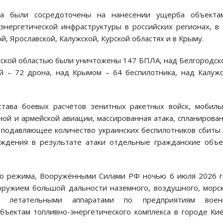
ра были сосредоточены на нанесении ущерба объекта
энергетической инфраструктуры в российских регионах, в
й, Ярославской, Калужской, Курской областях и в Крыму.
нской областью были уничтожены 147 БПЛА, над Белгородск
ой – 72 дрона, над Крымом – 64 беспилотника, над Калуж
тава боевых расчётов зенитных ракетных войск, мобил
ной и армейской авиации, массированная атака, спланирова
 подавляющее количество украинских беспилотников сбиты
еждения в результате атаки отдельные гражданские объ
ого режима, Вооружёнными Силами РФ ночью 6 июля 2026 
оружием большой дальности наземного, воздушного, морс
 летательными аппаратами по предприятиям воен
бъектам топливно-энергетического комплекса в городе Ки