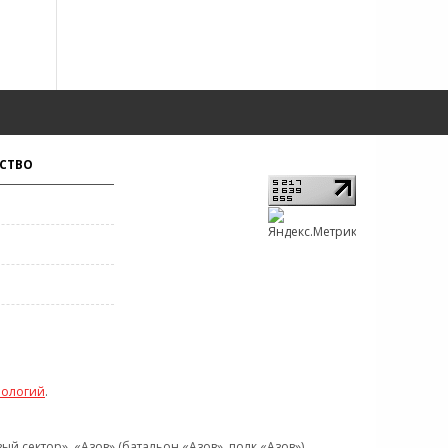
СТВО
нологий
.
 сектор», «Азов» (батальон «Азов», полк «Азов»),