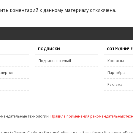
ить коментарий к данному материалу отключена.
ПОДПИСКИ
СОТРУДНИЧЕ
Подписка по email
Контакты
спертов
Партнёры
Реклама
омендательные технологии.
Правила применения рекомендательных тех
и» («Легион Свобода России»), «Чеченская Республика Ичкерия», «Правый