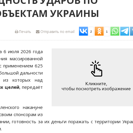
ЩНОСТЬ УДАРОВ ПО
БЪЕКТАМ УКРАИНЫ
Печать
Отправить по email
2
1
а 6 июля 2026 года
ния массированной
 с применением 625
 большой дальности
 из которых над
ых целей
, передаёт
енского накануне
своим спонсорам из
ании, готовность за их деньги поражать с территории Укр
.