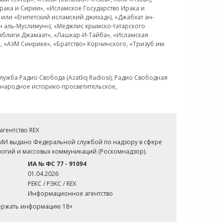
рака и Сирии», «Исламское Государство Ирака и
или «Египетский исламский джихад»), «Джабхат ан-
н аль-Муслимун»), «Меджлис крымско-татарского
Таблиги Джамаат», «Лашкар-И-Тайба», «Исламская
 «АУМ Синрике», «Братство» Корчинского, «Тризуб им.
ужба Радио Свобода (Azatliq Radiosi), Радио Свободная
ждународное историко-просветительское,
гентство REX
СМИ выдано Федеральной службой по надзору в сфере
огий и массовых коммуникаций (Роскомнадзор).
ИА № ФС 77 - 91094
01.04.2026
РЕКС / РЭКС / REX
Информационное агентство
держать информацию 18+