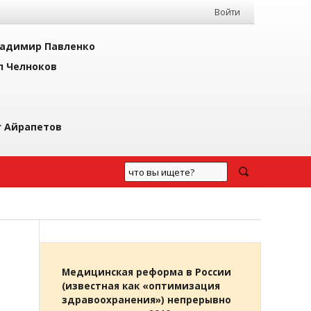
Войти
адимир Павленко
л Челноков
г Айрапетов
Медицинская реформа в России
(известная как «оптимизация
здравоохранения») непрерывно