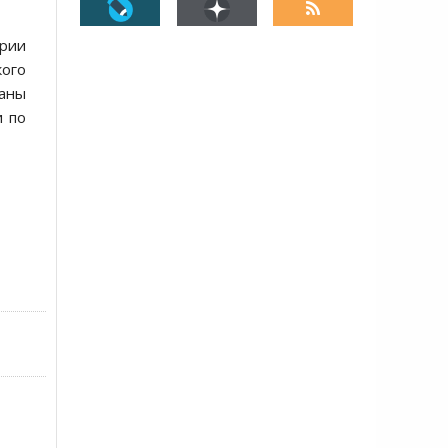
рии
кого
ваны
и по