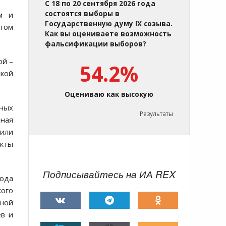
С 18 по 20 сентября 2026 года
состоятся выборы в
м и
Государственную думу IX созыва.
 том
Как вы оцениваете возможность
фальсификации выборов?
ой –
54.2%
ской
Оцениваю как высокую
ьных
Результаты
нная
 или
екты
Подписывайтесь на ИА REX
года
кого
ной
ев и