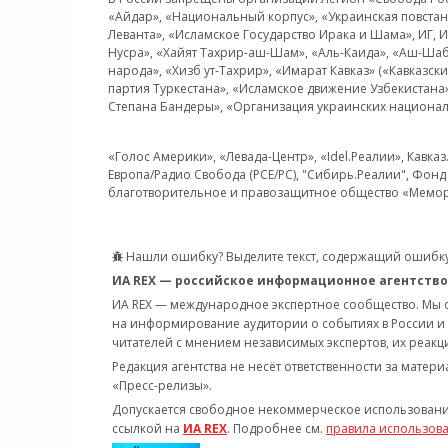
«Айдар», «Национальный корпус», «Украинская повстанч
Леванта», «Исламское Государство Ирака и Шама», ИГ,
Нусра», «Хайят Тахрир-аш-Шам», «Аль-Каида», «Аш-Шаб
народа», «Хизб ут-Тахрир», «Имарат Кавказ» («Кавказс
партия Туркестана», «Исламское движение Узбекистана
Степана Бандеры», «Организация украинских национал
«Голос Америки», «Левада-Центр», «Idel.Реалии», Кавка
Европа/Радио Свобода (PCE/PC), "Сибирь.Реалии", Фонд 
благотворительное и правозащитное общество «Мемор
Нашли ошибку? Выделите текст, содержащий ошибку
ИА REX — российское информационное агентство
ИА REX — международное экспертное сообщество. Мы
на информирование аудитории о событиях в России и
читателей с мнением независимых экспертов, их реакци
Редакция агентства не несёт ответственности за матер
«Пресс-релизы».
Допускается свободное некоммерческое использовани
ссылкой на
ИА REX
. Подробнее см.
правила использов