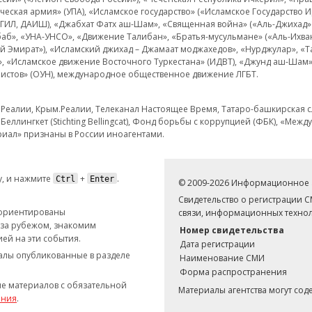
еская армия» (УПА), «Исламское государство» («Исламское Государство И
 ИГИЛ, ДАИШ), «Джабхат Фатх аш-Шам», «Священная война» («Аль-Джихад» 
аб», «УНА-УНСО», «Движение Талибан», «Братья-мусульмане» («Аль-Ихва
кий Эмират»), «Исламский джихад – Джамаат моджахедов», «Нурджулар», «
», «Исламское движение Восточного Туркестана» (ИДВТ), «Джунд аш-Шам»,
истов» (ОУН), международное общественное движение ЛГБТ.
з.Реалии, Крым.Реалии, Телеканал Настоящее Время, Татаро-башкирская сл
Беллингкет (Stichting Bellingcat), Фонд борьбы с коррупцией (ФБК), «Ме
иал» признаны в России иноагентами.
, и нажмите
+
.
Ctrl
Enter
© 2009-2026 Информационное а
Свидетельство о регистрации 
 ориентированы
связи, информационных технол
 за рубежом, знакомим
Номер свидетельства
ей на эти события.
Дата регистрации
иалы опубликованные в разделе
Наименование СМИ
Форма распространения
е материалов с обязательной
Материалы агентства могут со
ания
.