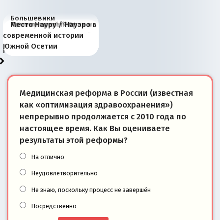
Большевики
Киевская марионетка
В России назрели
Миграционный пожар
Россия начинает
Россия зимой 1904
Русская нация вчера и
Почему правый крах в
Место Науру / Науэро в
отличаются от «Яблока»
Запада рассказала о
перемены: 15 шагов к
Европы
сбрасывать балласт
года: первые уступки во
сегодня
Варшаве не поможет её
современной истории
тем, что они -
«переобувании» хозяев
суверенной экономике
Анкориджа
внутренней политике
отношениям с Россией?
Южной Осетии
победители
Медицинская реформа в России (известная
как «оптимизация здравоохранения»)
непрерывно продолжается с 2010 года по
настоящее время. Как Вы оцениваете
результаты этой реформы?
На отлично
Неудовлетворительно
Не знаю, поскольку процесс не завершён
Посредственно