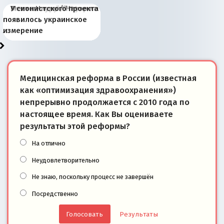
Киевская марионетка
В России назрели
Миграционный пожар
Россия начинает
Россия зимой 1904
Русская нация вчера и
Почему правый крах в
Место Науру / Науэро в
У сионистского проекта
Запада рассказала о
перемены: 15 шагов к
Европы
сбрасывать балласт
года: первые уступки во
сегодня
Варшаве не поможет её
современной истории
появилось украинское
«переобувании» хозяев
суверенной экономике
Анкориджа
внутренней политике
отношениям с Россией?
Южной Осетии
измерение
Медицинская реформа в России (известная
как «оптимизация здравоохранения»)
непрерывно продолжается с 2010 года по
настоящее время. Как Вы оцениваете
результаты этой реформы?
На отлично
Неудовлетворительно
Не знаю, поскольку процесс не завершён
Посредственно
Результаты