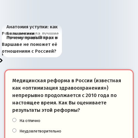
Анатомия уступки: как
Россия потеряла лучшие
Большевики
Киевская марионетка
В России назрели
Миграционный пожар
Россия начинает
Россия зимой 1904
Русская нация вчера и
Почему правый крах в
рыбопромысловые
отличаются от «Яблока»
Запада рассказала о
перемены: 15 шагов к
Европы
сбрасывать балласт
года: первые уступки во
сегодня
Варшаве не поможет её
районы Баренцева
тем, что они -
«переобувании» хозяев
суверенной экономике
Анкориджа
внутренней политике
отношениям с Россией?
моря
победители
Медицинская реформа в России (известная
как «оптимизация здравоохранения»)
непрерывно продолжается с 2010 года по
настоящее время. Как Вы оцениваете
результаты этой реформы?
На отлично
Неудовлетворительно