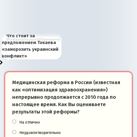
Что стоит за
В России назрели
Миграционный пожар
Россия начинает
Россия зимой 1904
Русская нация вчера и
Почему правый крах в
Место Науру / Науэро в
У сионистского проекта
предложением Токаева
перемены: 15 шагов к
Европы
сбрасывать балласт
года: первые уступки во
сегодня
Варшаве не поможет её
современной истории
появилось украинское
«заморозить украинский
суверенной экономике
Анкориджа
внутренней политике
отношениям с Россией?
Южной Осетии
измерение
конфликт»
Медицинская реформа в России (известная
как «оптимизация здравоохранения»)
непрерывно продолжается с 2010 года по
настоящее время. Как Вы оцениваете
результаты этой реформы?
На отлично
Неудовлетворительно