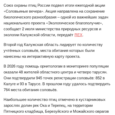
Союз охраны птиц России подвел итоги ежегодной акции
«Соловьиные вечера». Акция направлена на сохранение
биологического разнообразия – одной из важнейших задач
национального проекта «Экологическое благополучие»,
сообщает 2 июля министерства природных ресурсов и
экологии Калужской области, передаёт
REX
.
Второй год Калужская область лидирует по количеству
учтённых соловьёв, места обитания которых были
нанесены на интерактивную карту проекта.
В 2026 году помощь орнитологам в мониторинге популяции
оказали 48 жителей областного центра и четверо тарусян.
Они подтвердили 945 точек регистрации соловьёв: 852 в
Калуге и 93 в Тарусе. В прошлом году удалось подтвердить
764 места обитания соловьёв.
Наибольшее количество птиц отмечено в кустарниковых
зарослях долин рек Ока и Терепец, на территории
Пятницкого кладбища, Березуйского и Можайского оврагов