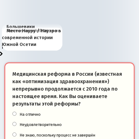
Большевики
Киевская марионетка
В России назрели
Миграционный пожар
Россия начинает
Россия зимой 1904
Русская нация вчера и
Почему правый крах в
Место Науру / Науэро в
отличаются от «Яблока»
Запада рассказала о
перемены: 15 шагов к
Европы
сбрасывать балласт
года: первые уступки во
сегодня
Варшаве не поможет её
современной истории
тем, что они -
«переобувании» хозяев
суверенной экономике
Анкориджа
внутренней политике
отношениям с Россией?
Южной Осетии
победители
Медицинская реформа в России (известная
как «оптимизация здравоохранения»)
непрерывно продолжается с 2010 года по
настоящее время. Как Вы оцениваете
результаты этой реформы?
На отлично
Неудовлетворительно
Не знаю, поскольку процесс не завершён