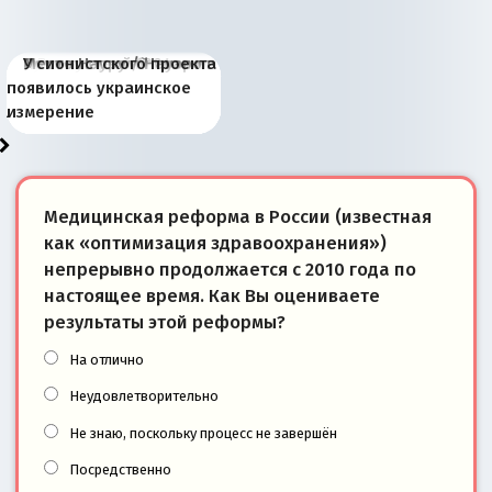
Киевская марионетка
В России назрели
Миграционный пожар
Россия начинает
Россия зимой 1904
Русская нация вчера и
Почему правый крах в
Место Науру / Науэро в
У сионистского проекта
Запада рассказала о
перемены: 15 шагов к
Европы
сбрасывать балласт
года: первые уступки во
сегодня
Варшаве не поможет её
современной истории
появилось украинское
«переобувании» хозяев
суверенной экономике
Анкориджа
внутренней политике
отношениям с Россией?
Южной Осетии
измерение
Медицинская реформа в России (известная
как «оптимизация здравоохранения»)
непрерывно продолжается с 2010 года по
настоящее время. Как Вы оцениваете
результаты этой реформы?
На отлично
Неудовлетворительно
Не знаю, поскольку процесс не завершён
Посредственно