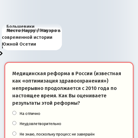
Большевики
Киевская марионетка
В России назрели
Миграционный пожар
Россия начинает
Россия зимой 1904
Русская нация вчера и
Почему правый крах в
Место Науру / Науэро в
отличаются от «Яблока»
Запада рассказала о
перемены: 15 шагов к
Европы
сбрасывать балласт
года: первые уступки во
сегодня
Варшаве не поможет её
современной истории
тем, что они -
«переобувании» хозяев
суверенной экономике
Анкориджа
внутренней политике
отношениям с Россией?
Южной Осетии
победители
Медицинская реформа в России (известная
как «оптимизация здравоохранения»)
непрерывно продолжается с 2010 года по
настоящее время. Как Вы оцениваете
результаты этой реформы?
На отлично
Неудовлетворительно
Не знаю, поскольку процесс не завершён