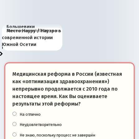
Большевики
Киевская марионетка
В России назрели
Миграционный пожар
Россия начинает
Россия зимой 1904
Русская нация вчера и
Почему правый крах в
Место Науру / Науэро в
отличаются от «Яблока»
Запада рассказала о
перемены: 15 шагов к
Европы
сбрасывать балласт
года: первые уступки во
сегодня
Варшаве не поможет её
современной истории
тем, что они -
«переобувании» хозяев
суверенной экономике
Анкориджа
внутренней политике
отношениям с Россией?
Южной Осетии
победители
Медицинская реформа в России (известная
как «оптимизация здравоохранения»)
непрерывно продолжается с 2010 года по
настоящее время. Как Вы оцениваете
результаты этой реформы?
На отлично
Неудовлетворительно
Не знаю, поскольку процесс не завершён