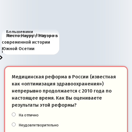
Большевики
Киевская марионетка
В России назрели
Миграционный пожар
Россия начинает
Россия зимой 1904
Русская нация вчера и
Почему правый крах в
Место Науру / Науэро в
отличаются от «Яблока»
Запада рассказала о
перемены: 15 шагов к
Европы
сбрасывать балласт
года: первые уступки во
сегодня
Варшаве не поможет её
современной истории
тем, что они -
«переобувании» хозяев
суверенной экономике
Анкориджа
внутренней политике
отношениям с Россией?
Южной Осетии
победители
Медицинская реформа в России (известная
как «оптимизация здравоохранения»)
непрерывно продолжается с 2010 года по
настоящее время. Как Вы оцениваете
результаты этой реформы?
На отлично
Неудовлетворительно