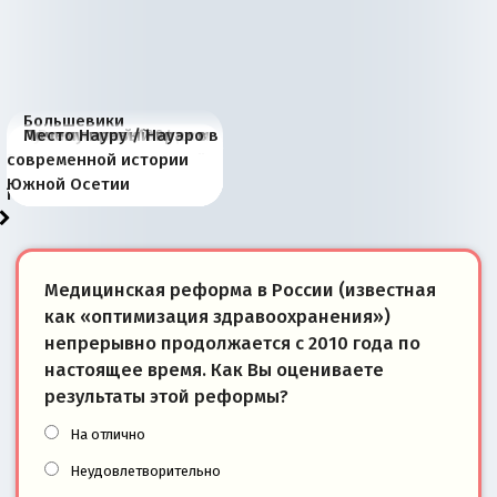
Большевики
Киевская марионетка
В России назрели
Миграционный пожар
Россия начинает
Россия зимой 1904
Русская нация вчера и
Почему правый крах в
Место Науру / Науэро в
отличаются от «Яблока»
Запада рассказала о
перемены: 15 шагов к
Европы
сбрасывать балласт
года: первые уступки во
сегодня
Варшаве не поможет её
современной истории
тем, что они -
«переобувании» хозяев
суверенной экономике
Анкориджа
внутренней политике
отношениям с Россией?
Южной Осетии
победители
Медицинская реформа в России (известная
как «оптимизация здравоохранения»)
непрерывно продолжается с 2010 года по
настоящее время. Как Вы оцениваете
результаты этой реформы?
На отлично
Неудовлетворительно