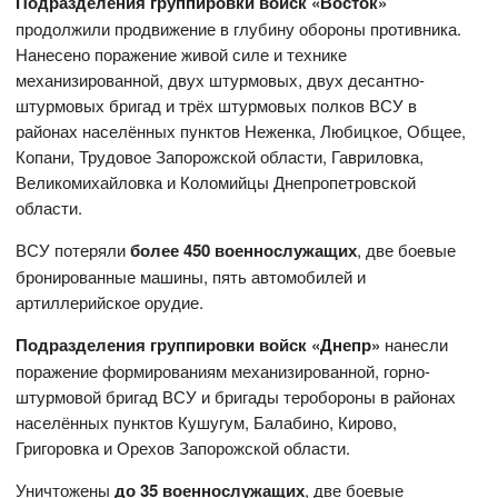
Подразделения группировки войск «Восток»
продолжили продвижение в глубину обороны противника.
Нанесено поражение живой силе и технике
механизированной, двух штурмовых, двух десантно-
штурмовых бригад и трёх штурмовых полков ВСУ в
районах населённых пунктов Неженка, Любицкое, Общее,
Копани, Трудовое Запорожской области, Гавриловка,
Великомихайловка и Коломийцы Днепропетровской
области.
ВСУ потеряли
более 450 военнослужащих
, две боевые
бронированные машины, пять автомобилей и
артиллерийское орудие.
Подразделения группировки войск «Днепр»
нанесли
поражение формированиям механизированной, горно-
штурмовой бригад ВСУ и бригады теробороны в районах
населённых пунктов Кушугум, Балабино, Кирово,
Григоровка и Орехов Запорожской области.
Уничтожены
до 35 военнослужащих
, две боевые