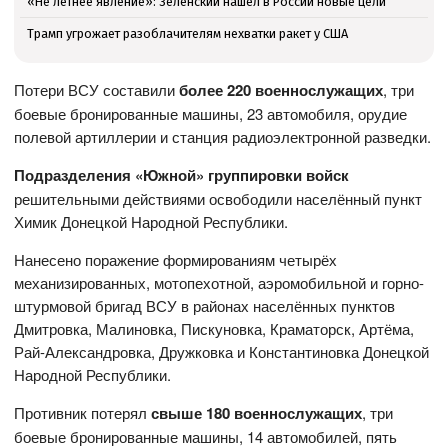
«Не летнее явление»: Зеленский нашёл в России новые цели
Трамп угрожает разоблачителям нехватки ракет у США
Потери ВСУ составили
более 220 военнослужащих
, три
боевые бронированные машины, 23 автомобиля, орудие
полевой артиллерии и станция радиоэлектронной разведки.
Подразделения «Южной» группировки войск
решительными действиями освободили населённый пункт
Химик Донецкой Народной Республики.
Нанесено поражение формированиям четырёх
механизированных, мотопехотной, аэромобильной и горно-
штурмовой бригад ВСУ в районах населённых пунктов
Дмитровка, Малиновка, Пискуновка, Краматорск, Артёма,
Рай-Александровка, Дружковка и Константиновка Донецкой
Народной Республики.
Противник потерял
свыше 180 военнослужащих
, три
боевые бронированные машины, 14 автомобилей, пять