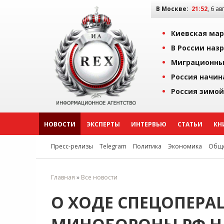
В Москве:
21:52
, 6 ав
Киевская мар
В России наз
Миграционны
Россия начин
Россия зимой
НОВОСТИ
ЭКСПЕРТЫ
ИНТЕРВЬЮ
СТАТЬИ
КН
Пресс-релизы
Telegram
Политика
Экономика
Обще
Главная
»
Все новости
О ХОДЕ СПЕЦОПЕРА