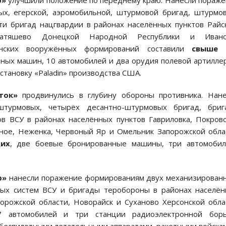
р»
улучшили положение по переднему краю. Нанесли пораж
ых, егерской, аэромобильной, штурмовой бригад, штурмо
ти бригад нацгвардии в районах населённых пунктов Райс
 Матяшево Донецкой Народной Республики и Ивано
инских вооружённых формирований составили
свыше 
ных машин, 10 автомобилей и два орудия полевой артилле
тановку «Paladin» производства США.
ток»
продвинулись в глубину обороны противника. Нане
турмовых, четырёх десантно-штурмовых бригад, бриг
в ВСУ в районах населённых пунктов Гавриловка, Покров
ёное, Неженка, Червоный Яр и Омельник Запорожской обла
щих
, две боевые бронированные машины, три автомобил
р»
нанесли поражение формированиям двух механизирован
ных систем ВСУ и бригады теробороны в районах населё
орожской области, Новорайск и Суханово Херсонской обла
7 автомобилей и три станции радиоэлектронной борь