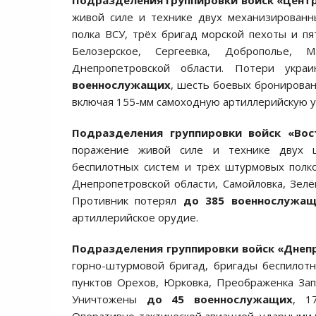
Подразделения группировки войск «Цент
живой силе и технике двух механизированн
полка ВСУ, трёх бригад морской пехоты и пя
Белозерское, Сергеевка, Доброполье,
Днепропетровской области. Потери укра
военнослужащих
, шесть боевых бронирован
включая 155-мм самоходную артиллерийскую ус
Подразделения группировки войск «Вос
поражение живой силе и технике двух ш
беспилотных систем и трёх штурмовых полко
Днепропетровской области, Самойловка, Зел
Противник потерял
до 385 военнослужа
артиллерийское орудие.
Подразделения группировки войск «Днеп
горно-штурмовой бригад, бригады беспилот
пунктов Орехов, Юрковка, Преображенка Зап
Уничтожены
до 45 военнослужащих
, 1