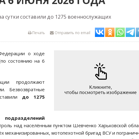
 6 ИЮНЯ 2026 ГОДА
за сутки составили до 1275 военнослужащих
Печать
Отправить по email
 Федерации о ходе
(по состоянию на 6
ации продолжают
и. Безвозвратные
оставили
до 1275
ий
подразделений
троль над населённым пунктом Шевченко Харьковской обла
ёх механизированных, мотопехотной бригад ВСУ и погранич