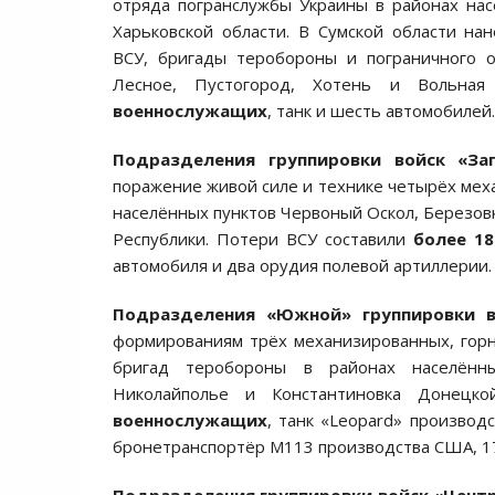
отряда погранслужбы Украины в районах нас
Харьковской области. В Сумской области н
ВСУ, бригады теробороны и пограничного о
Лесное, Пустогород, Хотень и Вольная
военнослужащих
, танк и шесть автомобилей.
Подразделения группировки войск «За
поражение живой силе и технике четырёх мех
населённых пунктов Червоный Оскол, Березов
Республики. Потери ВСУ составили
более 1
автомобиля и два орудия полевой артиллерии.
Подразделения «Южной» группировки в
формированиям трёх механизированных, горн
бригад теробороны в районах населённых
Николайполье и Константиновка Донецк
военнослужащих
, танк «Leopard» произво
бронетранспортёр М113 производства США, 17