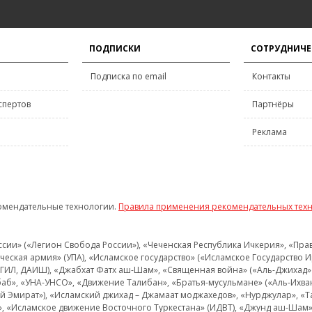
ПОДПИСКИ
СОТРУДНИЧЕ
Подписка по email
Контакты
спертов
Партнёры
Реклама
омендательные технологии.
Правила применения рекомендательных тех
и» («Легион Свобода России»), «Чеченская Республика Ичкерия», «Правый
еская армия» (УПА), «Исламское государство» («Исламское Государство И
 ИГИЛ, ДАИШ), «Джабхат Фатх аш-Шам», «Священная война» («Аль-Джихад» 
аб», «УНА-УНСО», «Движение Талибан», «Братья-мусульмане» («Аль-Ихва
кий Эмират»), «Исламский джихад – Джамаат моджахедов», «Нурджулар», «
», «Исламское движение Восточного Туркестана» (ИДВТ), «Джунд аш-Шам»,