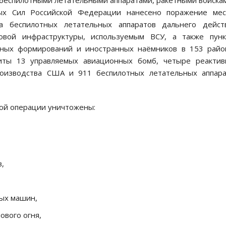
беспилотными летательными аппаратами, ракетными войска
ных Сил Российской Федерации нанесено поражение мес
ка беспилотных летательных аппаратов дальнего действ
овой инфраструктуры, используемым ВСУ, а также пунк
ных формирований и иностранных наёмников в 153 райо
иты 13 управляемых авиационных бомб, четыре реактив
роизводства США и 911 беспилотных летательных аппара
ной операции уничтожены:
,
ных машин,
ового огня,