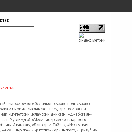
СТВО
нологий
.
 сектор», «Азов» (батальон «Азов», полк «Азов»),
рака и Сирии», «Исламское Государство Ирака и
или «Египетский исламский джихад»), «Джабхат ан-
н аль-Муслимун»), «Меджлис крымско-татарского
Таблиги Джамаат», «Лашкар-И-Тайба», «Исламская
 «АУМ Синрике», «Братство» Корчинского, «Тризуб им.