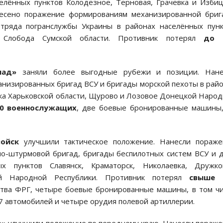
елённых пунктов Колодезное, Терновая, Грачевка и Изби
анесено поражение формированиям механизированной бри
тряда погранслужбы Украины в районах населённых пун
 Слобода Сумской области. Противник потерял
до 
пад»
заняли более выгодные рубежи и позиции. Нане
анизированных бригад ВСУ и бригады морской пехоты в рай
ка Харьковской области, Щурово и Лозовое Донецкой Наро
80 военнослужащих
, две боевые бронированные машины
ойск
улучшили тактическое положение. Нанесли пораже
о-штурмовой бригад, бригады беспилотных систем ВСУ и 
 пунктов Славянск, Краматорск, Николаевка, Дружков
ой Народной Республики. Противник потерял
свыше 
дства ФРГ, четыре боевые бронированные машины, в том ч
 автомобилей и четыре орудия полевой артиллерии.