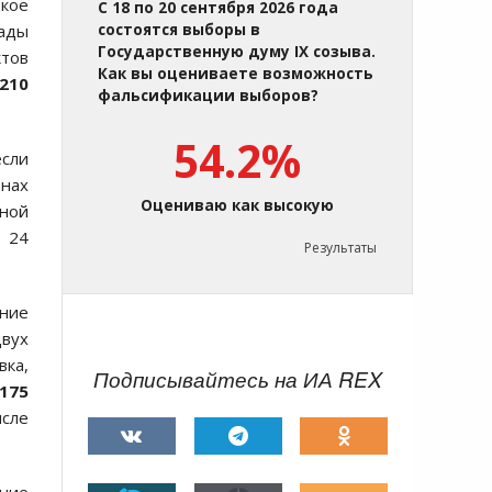
цкое
С 18 по 20 сентября 2026 года
гады
состоятся выборы в
Государственную думу IX созыва.
ктов
Как вы оцениваете возможность
210
фальсификации выборов?
54.2%
сли
онах
Оцениваю как высокую
дной
, 24
Результаты
ние
двух
ка,
Подписывайтесь на ИА REX
175
исле