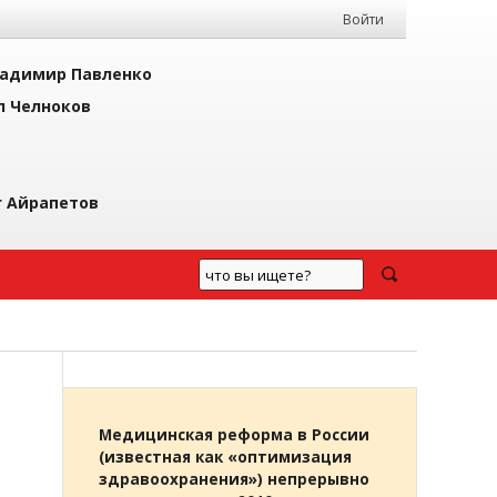
Войти
адимир Павленко
л Челноков
г Айрапетов
Медицинская реформа в России
(известная как «оптимизация
здравоохранения») непрерывно