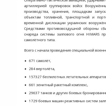
Оперативно-тактической авиацией, ударными 
артиллерией группировок войск Вооружён
производства, хранения, площадкам запус
объектам топливной, транспортной и порт
временной дислокации украинских вооружён
Средствами противовоздушной обороны сб
снаряда системы залпового огня HIMARS п
самолётного типа.
Всего с начала проведения специальной воен
671 самолёт,
284 вертолёта,
157327 беспилотных летательных аппаратов
661 зенитный ракетный комплекс,
29637 танков и других боевых бронирован
1729 боевых машин реактивных систем залп