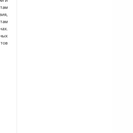
ми и
там
ия,
там
нах.
ных
тов