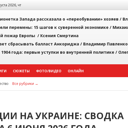
густа 2026, чт
ионетка Запада рассказала о «переобувании» хозяев /
Вл
рели перемены: 15 шагов к суверенной экономике /
Михаи
й пожар Европы /
Ксения Смертина
ает сбрасывать балласт Анкориджа /
Владимир Павленко
 1904 года: первые уступки во внутренней политике /
Оле
ИГИ
СЮЖЕТЫ
ФОТО/ВИДЕО
ОНЛАЙН
ство
Все рубрики →
ЦИИ НА УКРАИНЕ: СВОДКА