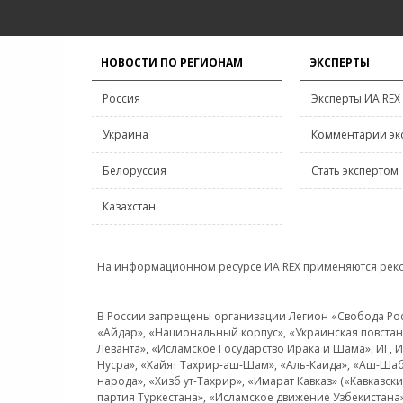
НОВОСТИ ПО РЕГИОНАМ
ЭКСПЕРТЫ
Россия
Эксперты ИА REX
Украина
Комментарии эк
Белоруссия
Стать экспертом
Казахстан
На информационном ресурсе ИА REX применяются рек
В России запрещены организации Легион «Свобода Росси
«Айдар», «Национальный корпус», «Украинская повстанч
Леванта», «Исламское Государство Ирака и Шама», ИГ,
Нусра», «Хайят Тахрир-аш-Шам», «Аль-Каида», «Аш-Шаб
народа», «Хизб ут-Тахрир», «Имарат Кавказ» («Кавказс
партия Туркестана», «Исламское движение Узбекистана