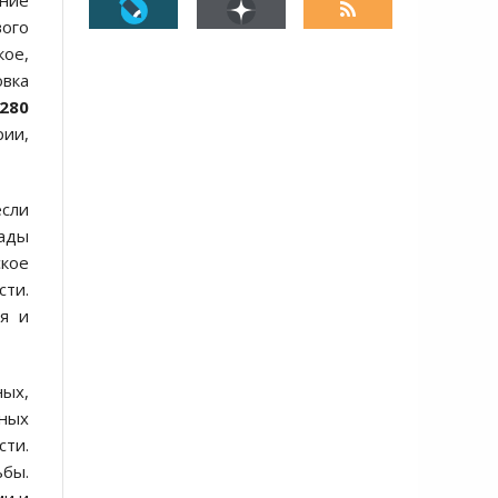
ение
вого
кое,
вка
280
рии,
сли
ады
ское
сти.
я и
ных,
нных
сти.
бы.