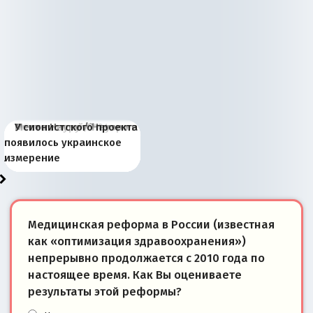
Киевская марионетка
В России назрели
Миграционный пожар
Россия начинает
Россия зимой 1904
Русская нация вчера и
Почему правый крах в
Место Науру / Науэро в
У сионистского проекта
Запада рассказала о
перемены: 15 шагов к
Европы
сбрасывать балласт
года: первые уступки во
сегодня
Варшаве не поможет её
современной истории
появилось украинское
«переобувании» хозяев
суверенной экономике
Анкориджа
внутренней политике
отношениям с Россией?
Южной Осетии
измерение
Медицинская реформа в России (известная
как «оптимизация здравоохранения»)
непрерывно продолжается с 2010 года по
настоящее время. Как Вы оцениваете
результаты этой реформы?