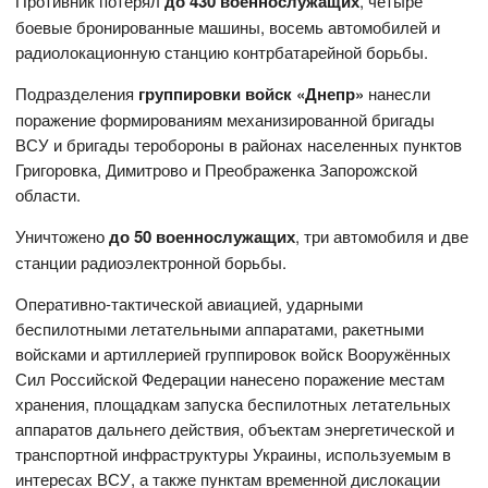
Противник потерял
до 430 военнослужащих
, четыре
боевые бронированные машины, восемь автомобилей и
радиолокационную станцию контрбатарейной борьбы.
Подразделения
группировки войск «Днепр»
нанесли
поражение формированиям механизированной бригады
ВСУ и бригады теробороны в районах населенных пунктов
Григоровка, Димитрово и Преображенка Запорожской
области.
Уничтожено
до 50 военнослужащих
, три автомобиля и две
станции радиоэлектронной борьбы.
Оперативно-тактической авиацией, ударными
беспилотными летательными аппаратами, ракетными
войсками и артиллерией группировок войск Вооружённых
Сил Российской Федерации нанесено поражение местам
хранения, площадкам запуска беспилотных летательных
аппаратов дальнего действия, объектам энергетической и
транспортной инфраструктуры Украины, используемым в
интересах ВСУ, а также пунктам временной дислокации