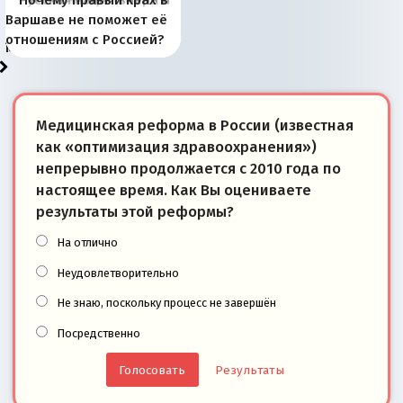
Киевская марионетка
В России назрели
Миграционный пожар
Россия начинает
Россия зимой 1904
Русская нация вчера и
Почему правый крах в
рыбопромысловые
отличаются от «Яблока»
Запада рассказала о
перемены: 15 шагов к
Европы
сбрасывать балласт
года: первые уступки во
сегодня
Варшаве не поможет её
районы Баренцева
тем, что они -
«переобувании» хозяев
суверенной экономике
Анкориджа
внутренней политике
отношениям с Россией?
моря
победители
Медицинская реформа в России (известная
как «оптимизация здравоохранения»)
непрерывно продолжается с 2010 года по
настоящее время. Как Вы оцениваете
результаты этой реформы?
На отлично
Неудовлетворительно
Не знаю, поскольку процесс не завершён
Посредственно
Результаты