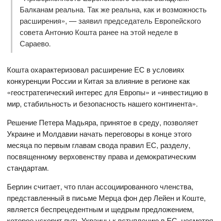
Балканам реальна. Так же реальна, как и возможность
расширения», — заявил председатель Европейского
совета Антонио Кошта ранее на этой неделе в
Сараево.
Кошта охарактеризовал расширение ЕС в условиях
конкуренции России и Китая за влияние в регионе как
«геостратегический интерес для Европы» и «инвестицию в
мир, стабильность и безопасность нашего континента».
Решение Петера Мадьяра, принятое в среду, позволяет
Украине и Молдавии начать переговоры в конце этого
месяца по первым главам свода правил ЕС, разделу,
посвященному верховенству права и демократическим
стандартам.
Берлин считает, что план ассоциированного членства,
представленный в письме Мерца фон дер Лейен и Коште,
является беспрецедентным и щедрым предложением,
которое ускорит путь Украины к вступлению в ЕС, несмотря