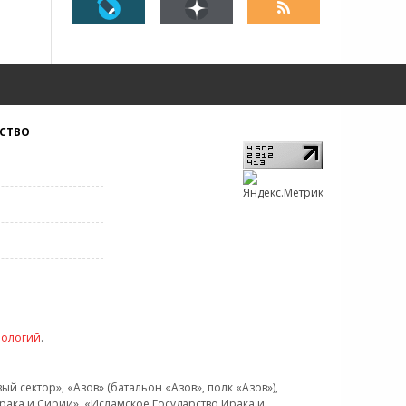
СТВО
нологий
.
 сектор», «Азов» (батальон «Азов», полк «Азов»),
рака и Сирии», «Исламское Государство Ирака и