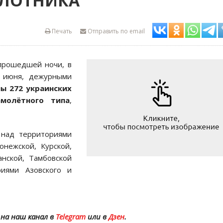
ИЛОТНИКА
Печать
Отправить по email
прошедшей ночи, в
4 июня, дежурными
ы 272 украинских
амолётного типа
,
 над территориями
онежской, Курской,
анской, Тамбовской
риями Азовского и
на наш канал в
Telegram
или в
Дзен
.