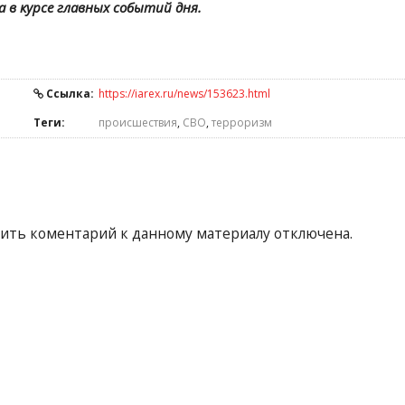
а в курсе главных событий дня.
Ссылка:
https://iarex.ru/news/153623.html
Теги:
происшествия
,
СВО
,
терроризм
ить коментарий к данному материалу отключена.