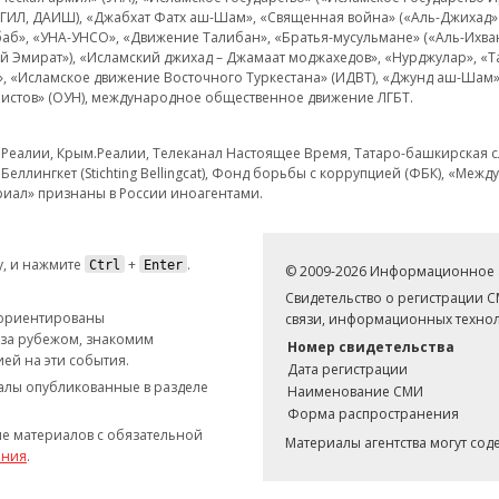
 ИГИЛ, ДАИШ), «Джабхат Фатх аш-Шам», «Священная война» («Аль-Джихад» 
аб», «УНА-УНСО», «Движение Талибан», «Братья-мусульмане» («Аль-Ихва
кий Эмират»), «Исламский джихад – Джамаат моджахедов», «Нурджулар», «
», «Исламское движение Восточного Туркестана» (ИДВТ), «Джунд аш-Шам»,
истов» (ОУН), международное общественное движение ЛГБТ.
з.Реалии, Крым.Реалии, Телеканал Настоящее Время, Татаро-башкирская сл
Беллингкет (Stichting Bellingcat), Фонд борьбы с коррупцией (ФБК), «Ме
иал» признаны в России иноагентами.
, и нажмите
+
.
Ctrl
Enter
© 2009-2026 Информационное а
Свидетельство о регистрации 
 ориентированы
связи, информационных технол
 за рубежом, знакомим
Номер свидетельства
ей на эти события.
Дата регистрации
иалы опубликованные в разделе
Наименование СМИ
Форма распространения
е материалов с обязательной
Материалы агентства могут со
ания
.