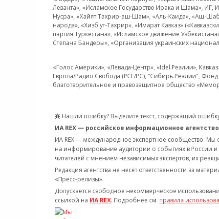
Леванта», «Исламское Государство Ирака и Шама», ИГ,
Нусра», «Хайят Тахрир-аш-Шам», «Аль-Каида», «Аш-Шаб
народа», «Хизб ут-Тахрир», «Имарат Кавказ» («Кавказс
партия Туркестана», «Исламское движение Узбекистана
Степана Бандеры», «Организация украинских национал
«Голос Америки», «Левада-Центр», «Idel.Реалии», Кавка
Европа/Радио Свобода (PCE/PC), "Сибирь.Реалии", Фонд 
благотворительное и правозащитное общество «Мемор
Нашли ошибку? Выделите текст, содержащий ошибку
ИА REX — российское информационное агентство
ИА REX — международное экспертное сообщество. Мы
на информирование аудитории о событиях в России и
читателей с мнением независимых экспертов, их реакци
Редакция агентства не несёт ответственности за матер
«Пресс-релизы».
Допускается свободное некоммерческое использовани
ссылкой на
ИА REX
. Подробнее см.
правила использов