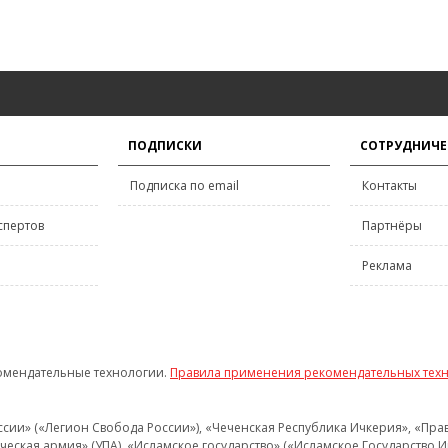
ПОДПИСКИ
СОТРУДНИЧЕ
Подписка по email
Контакты
спертов
Партнёры
Реклама
омендательные технологии.
Правила применения рекомендательных тех
и» («Легион Свобода России»), «Чеченская Республика Ичкерия», «Правый
еская армия» (УПА), «Исламское государство» («Исламское Государство И