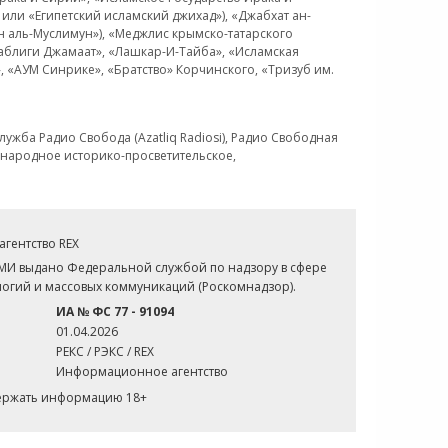
или «Египетский исламский джихад»), «Джабхат ан-
н аль-Муслимун»), «Меджлис крымско-татарского
Таблиги Джамаат», «Лашкар-И-Тайба», «Исламская
 «АУМ Синрике», «Братство» Корчинского, «Тризуб им.
ужба Радио Свобода (Azatliq Radiosi), Радио Свободная
ждународное историко-просветительское,
гентство REX
СМИ выдано Федеральной службой по надзору в сфере
огий и массовых коммуникаций (Роскомнадзор).
ИА № ФС 77 - 91094
01.04.2026
РЕКС / РЭКС / REX
Информационное агентство
держать информацию 18+