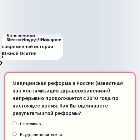
Большевики
Киевская марионетка
В России назрели
Миграционный пожар
Россия начинает
Россия зимой 1904
Русская нация вчера и
Почему правый крах в
Место Науру / Науэро в
отличаются от «Яблока»
Запада рассказала о
перемены: 15 шагов к
Европы
сбрасывать балласт
года: первые уступки во
сегодня
Варшаве не поможет её
современной истории
тем, что они -
«переобувании» хозяев
суверенной экономике
Анкориджа
внутренней политике
отношениям с Россией?
Южной Осетии
победители
Медицинская реформа в России (известная
как «оптимизация здравоохранения»)
непрерывно продолжается с 2010 года по
настоящее время. Как Вы оцениваете
результаты этой реформы?
На отлично
Неудовлетворительно