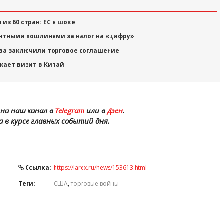
из 60 стран: ЕС в шоке
ентными пошлинами за налог на «цифру»
ива заключили торговое соглашение
жает визит в Китай
на наш канал в
Telegram
или в
Дзен
.
а в курсе главных событий дня.
Ссылка:
https://iarex.ru/news/153613.html
Теги:
США
,
торговые войны