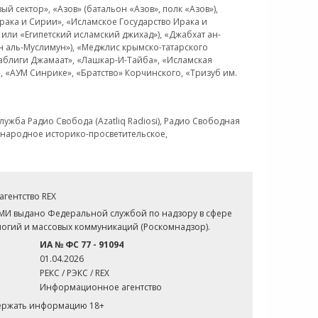
 сектор», «Азов» (батальон «Азов», полк «Азов»),
рака и Сирии», «Исламское Государство Ирака и
или «Египетский исламский джихад»), «Джабхат ан-
н аль-Муслимун»), «Меджлис крымско-татарского
Таблиги Джамаат», «Лашкар-И-Тайба», «Исламская
 «АУМ Синрике», «Братство» Корчинского, «Тризуб им.
ужба Радио Свобода (Azatliq Radiosi), Радио Свободная
ждународное историко-просветительское,
гентство REX
СМИ выдано Федеральной службой по надзору в сфере
огий и массовых коммуникаций (Роскомнадзор).
ИА № ФС 77 - 91094
01.04.2026
РЕКС / РЭКС / REX
Информационное агентство
держать информацию 18+