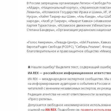
В России запрещены организации Легион «Свобода Росси
«Айдар», «Национальный корпус», «Украинская повстанч
Леванта», «Исламское Государство Ирака и Шама», ИГ,
Нусра», «Хайят Тахрир-аш-Шам», «Аль-Каида», «Аш-Шаб
народа», «Хизб ут-Тахрир», «Имарат Кавказ» («Кавказс
партия Туркестана», «Исламское движение Узбекистана
Степана Бандеры», «Организация украинских национал
«Голос Америки», «Левада-Центр», «Idel.Реалии», Кавка
Европа/Радио Свобода (PCE/PC), "Сибирь.Реалии", Фонд 
благотворительное и правозащитное общество «Мемор
Нашли ошибку? Выделите текст, содержащий ошибку
ИА REX — российское информационное агентство
ИА REX — международное экспертное сообщество. Мы
на информирование аудитории о событиях в России и
читателей с мнением независимых экспертов, их реакци
Редакция агентства не несёт ответственности за матер
«Пресс-релизы».
Допускается свободное некоммерческое использовани
ссылкой на
ИА REX
. Подробнее см.
правила использов