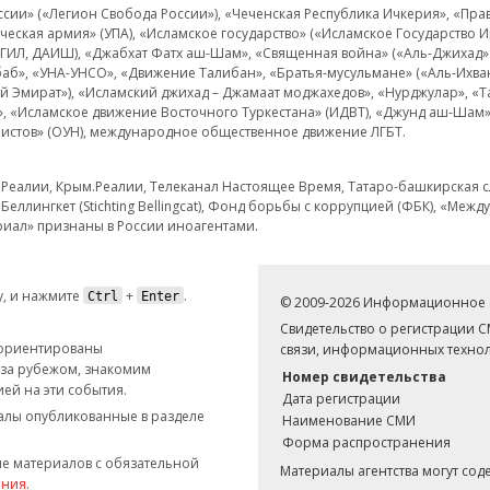
и» («Легион Свобода России»), «Чеченская Республика Ичкерия», «Правый
еская армия» (УПА), «Исламское государство» («Исламское Государство И
 ИГИЛ, ДАИШ), «Джабхат Фатх аш-Шам», «Священная война» («Аль-Джихад» 
аб», «УНА-УНСО», «Движение Талибан», «Братья-мусульмане» («Аль-Ихва
кий Эмират»), «Исламский джихад – Джамаат моджахедов», «Нурджулар», «
», «Исламское движение Восточного Туркестана» (ИДВТ), «Джунд аш-Шам»,
истов» (ОУН), международное общественное движение ЛГБТ.
з.Реалии, Крым.Реалии, Телеканал Настоящее Время, Татаро-башкирская сл
Беллингкет (Stichting Bellingcat), Фонд борьбы с коррупцией (ФБК), «Ме
иал» признаны в России иноагентами.
, и нажмите
+
.
Ctrl
Enter
© 2009-2026 Информационное а
Свидетельство о регистрации 
 ориентированы
связи, информационных технол
 за рубежом, знакомим
Номер свидетельства
ей на эти события.
Дата регистрации
иалы опубликованные в разделе
Наименование СМИ
Форма распространения
е материалов с обязательной
Материалы агентства могут со
ания
.