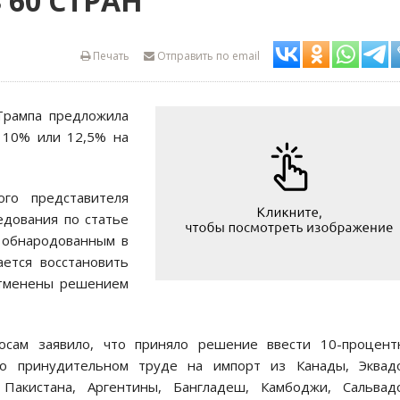
 60 СТРАН
Печать
Отправить по email
Трампа предложила
 10% или 12,5% на
го представителя
едования по статье
, обнародованным в
ается восстановить
отменены решением
осам заявило, что приняло решение ввести 10-процент
о принудительном труде на импорт из Канады, Эквадо
 Пакистана, Аргентины, Бангладеш, Камбоджи, Сальвадо