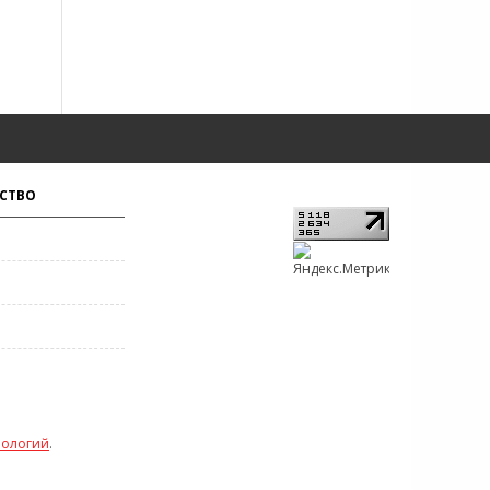
СТВО
нологий
.