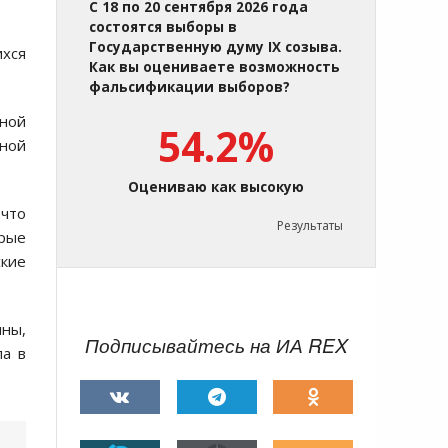
С 18 по 20 сентября 2026 года
состоятся выборы в
Государственную думу IX созыва.
ихся
Как вы оцениваете возможность
фальсификации выборов?
ьной
54.2%
ной
Оцениваю как высокую
 что
Результаты
орые
ские
ины,
Подписывайтесь на ИА REX
па в