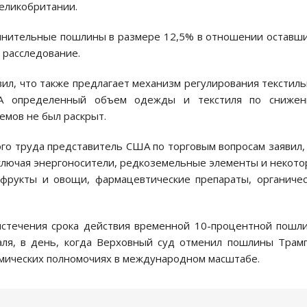
Великобритании.
олнительные пошлины в размере 12,5% в отношении оставш
 расследование.
ил, что также предлагает механизм регулирования текстил
ША определенный объем одежды и текстиля по снижен
емов не был раскрыт.
го труда представитель США по торговым вопросам заявил,
ключая энергоносители, редкоземельные элементы и некот
 фрукты и овощи, фармацевтические препараты, органиче
стечения срока действия временной 10-процентной пошл
ля, в день, когда Верховный суд отменил пошлины Трам
омических полномочиях в международном масштабе.