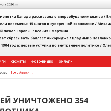
густа 2026, пт
ионетка Запада рассказала о «переобувании» хозяев /
Вл
рели перемены: 15 шагов к суверенной экономике /
Михаи
й пожар Европы /
Ксения Смертина
ает сбрасывать балласт Анкориджа /
Владимир Павленко
 1904 года: первые уступки во внутренней политике /
Оле
ИГИ
СЮЖЕТЫ
ФОТО/ВИДЕО
ОНЛАЙН
ство
Все рубрики →
ИЕЙ УНИЧТОЖЕНО 354