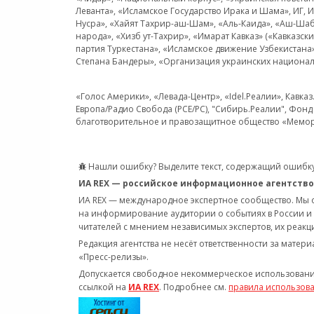
Леванта», «Исламское Государство Ирака и Шама», ИГ,
Нусра», «Хайят Тахрир-аш-Шам», «Аль-Каида», «Аш-Шаб
народа», «Хизб ут-Тахрир», «Имарат Кавказ» («Кавказс
партия Туркестана», «Исламское движение Узбекистана
Степана Бандеры», «Организация украинских национал
«Голос Америки», «Левада-Центр», «Idel.Реалии», Кавка
Европа/Радио Свобода (PCE/PC), "Сибирь.Реалии", Фонд 
благотворительное и правозащитное общество «Мемор
Нашли ошибку? Выделите текст, содержащий ошибку
ИА REX — российское информационное агентство
ИА REX — международное экспертное сообщество. Мы
на информирование аудитории о событиях в России и
читателей с мнением независимых экспертов, их реакци
Редакция агентства не несёт ответственности за матер
«Пресс-релизы».
Допускается свободное некоммерческое использовани
ссылкой на
ИА REX
. Подробнее см.
правила использов