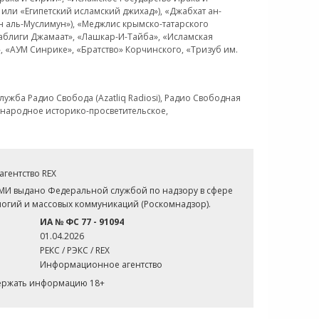
или «Египетский исламский джихад»), «Джабхат ан-
н аль-Муслимун»), «Меджлис крымско-татарского
Таблиги Джамаат», «Лашкар-И-Тайба», «Исламская
 «АУМ Синрике», «Братство» Корчинского, «Тризуб им.
ужба Радио Свобода (Azatliq Radiosi), Радио Свободная
ждународное историко-просветительское,
гентство REX
СМИ выдано Федеральной службой по надзору в сфере
огий и массовых коммуникаций (Роскомнадзор).
ИА № ФС 77 - 91094
01.04.2026
РЕКС / РЭКС / REX
Информационное агентство
держать информацию 18+