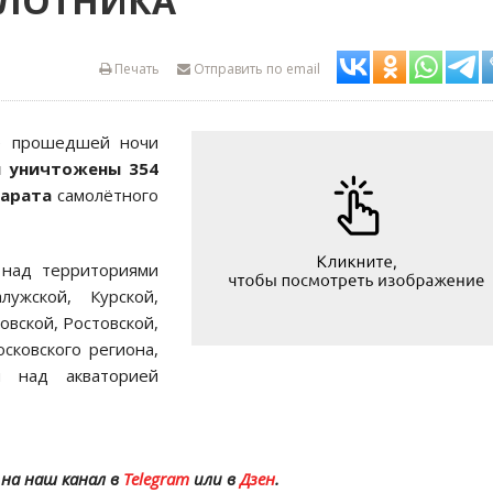
ИЛОТНИКА
Печать
Отправить по email
е прошедшей ночи
и уничтожены 354
парата
самолётного
 над территориями
лужской, Курской,
овской, Ростовской,
сковского региона,
и над акваторией
на наш канал в
Telegram
или в
Дзен
.