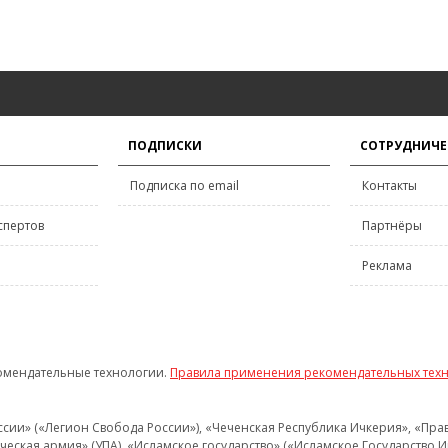
ПОДПИСКИ
СОТРУДНИЧЕ
Подписка по email
Контакты
спертов
Партнёры
Реклама
омендательные технологии.
Правила применения рекомендательных тех
и» («Легион Свобода России»), «Чеченская Республика Ичкерия», «Правый
еская армия» (УПА), «Исламское государство» («Исламское Государство И