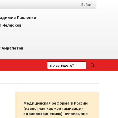
Войти
адимир Павленко
л Челноков
г Айрапетов
Медицинская реформа в России
(известная как «оптимизация
здравоохранения») непрерывно