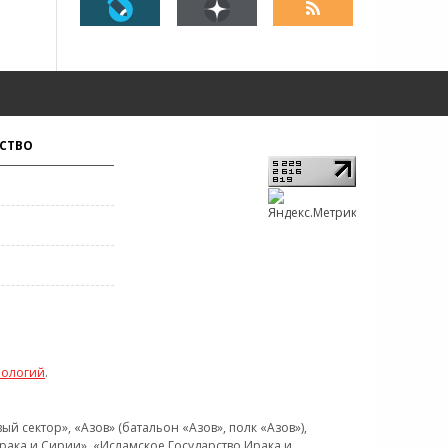
СТВО
нологий
.
 сектор», «Азов» (батальон «Азов», полк «Азов»),
рака и Сирии», «Исламское Государство Ирака и