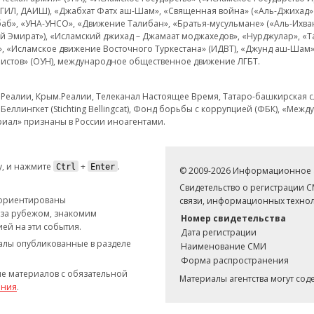
 ИГИЛ, ДАИШ), «Джабхат Фатх аш-Шам», «Священная война» («Аль-Джихад» 
аб», «УНА-УНСО», «Движение Талибан», «Братья-мусульмане» («Аль-Ихва
кий Эмират»), «Исламский джихад – Джамаат моджахедов», «Нурджулар», «
», «Исламское движение Восточного Туркестана» (ИДВТ), «Джунд аш-Шам»,
истов» (ОУН), международное общественное движение ЛГБТ.
з.Реалии, Крым.Реалии, Телеканал Настоящее Время, Татаро-башкирская сл
Беллингкет (Stichting Bellingcat), Фонд борьбы с коррупцией (ФБК), «Ме
иал» признаны в России иноагентами.
, и нажмите
+
.
Ctrl
Enter
© 2009-2026 Информационное а
Свидетельство о регистрации 
 ориентированы
связи, информационных технол
 за рубежом, знакомим
Номер свидетельства
ей на эти события.
Дата регистрации
иалы опубликованные в разделе
Наименование СМИ
Форма распространения
е материалов с обязательной
Материалы агентства могут со
ания
.