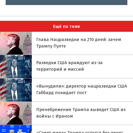
Ещё по теме
Глава Нацразведки на 210 дней: зачем
Трампу Пулте
Разведки США враждуют из-за
территорий и миссий
«Вынудили»: директор нацразведки США
Габбард покидает пост
Пренебрежение Трампа выведет США из
войны с Ираном
«Совет мира» Трампа остался без денег