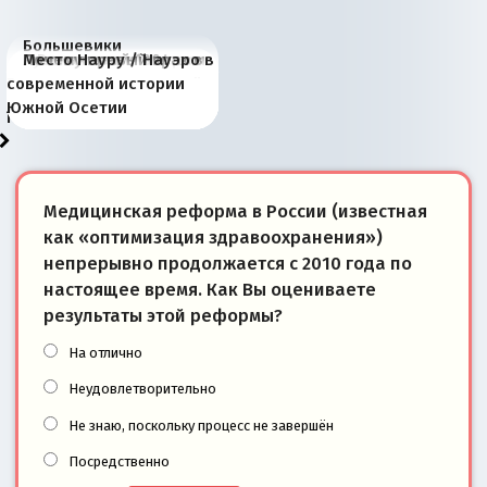
Большевики
Киевская марионетка
В России назрели
Миграционный пожар
Россия начинает
Россия зимой 1904
Русская нация вчера и
Почему правый крах в
Место Науру / Науэро в
отличаются от «Яблока»
Запада рассказала о
перемены: 15 шагов к
Европы
сбрасывать балласт
года: первые уступки во
сегодня
Варшаве не поможет её
современной истории
тем, что они -
«переобувании» хозяев
суверенной экономике
Анкориджа
внутренней политике
отношениям с Россией?
Южной Осетии
победители
Медицинская реформа в России (известная
как «оптимизация здравоохранения»)
непрерывно продолжается с 2010 года по
настоящее время. Как Вы оцениваете
результаты этой реформы?
На отлично
Неудовлетворительно
Не знаю, поскольку процесс не завершён
Посредственно