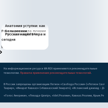
Анатомия уступки: как
Россия потеряла лучшие
Большевики
Июньская жара в
Киевская марионетка
В России назрели
Миграционный пожар
Россия начинает
Россия зимой 1904
Русская нация вчера и
рыбопромысловые
отличаются от «Яблока»
Европе и озоновые
Запада рассказала о
перемены: 15 шагов к
Европы
сбрасывать балласт
года: первые уступки во
сегодня
районы Баренцева
тем, что они -
дыры
«переобувании» хозяев
суверенной экономике
Анкориджа
внутренней политике
моря
победители
На информационном ресурсе ИА REX применяются рекомендательные
технологии.
Правила применения рекомендательных технологий
.
В России запрещены организации Легион «Свобода России» («Легион Свобода
Тахрир», «Имарат Кавказ» («Кавказский Эмират»), «Исламский джихад – Дж
«Голос Америки», «Левада-Центр», «Idel.Реалии», Кавказ.Реалии, Крым.Реал