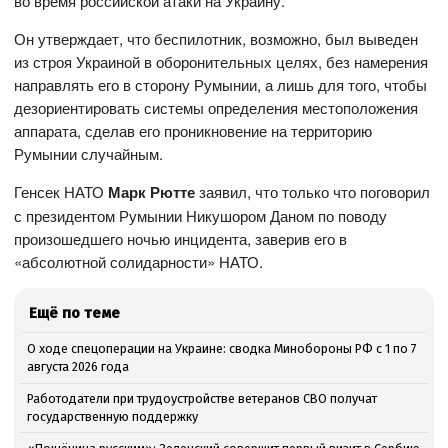
во время российской атаки на Украину.
Он утверждает, что беспилотник, возможно, был выведен
из строя Украиной в оборонительных целях, без намерения
направлять его в сторону Румынии, а лишь для того, чтобы
дезориентировать системы определения местоположения
аппарата, сделав его проникновение на территорию
Румынии случайным.
Генсек НАТО
Марк Рютте
заявил, что только что поговорил
с президентом Румынии Никушором Даном по поводу
произошедшего ночью инцидента, заверив его в
«абсолютной солидарности» НАТО.
Ещё по теме
О ходе спецоперации на Украине: сводка Минобороны РФ с 1 по 7
августа 2026 года
Работодатели при трудоустройстве ветеранов СВО получат
государственную поддержку