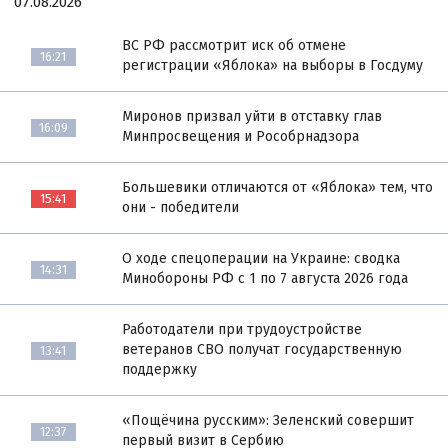
07.08.2026
ВС РФ рассмотрит иск об отмене
16:21
регистрации «Яблока» на выборы в Госдуму
Миронов призвал уйти в отставку глав
16:09
Минпросвещения и Рособрнадзора
Большевики отличаются от «Яблока» тем, что
15:41
они - победители
О ходе спецоперации на Украине: сводка
14:31
Минобороны РФ с 1 по 7 августа 2026 года
Работодатели при трудоустройстве
ветеранов СВО получат государственную
13:41
поддержку
«Пощёчина русским»: Зеленский совершит
12:37
первый визит в Сербию