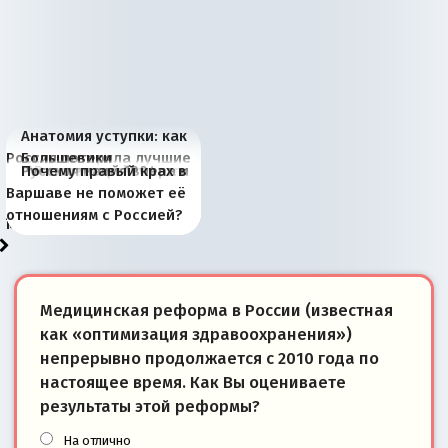
Анатомия уступки: как
Россия потеряла лучшие
Большевики
Киевская марионетка
В России назрели
Миграционный пожар
Россия начинает
Россия зимой 1904
Русская нация вчера и
Почему правый крах в
рыбопромысловые
отличаются от «Яблока»
Запада рассказала о
перемены: 15 шагов к
Европы
сбрасывать балласт
года: первые уступки во
сегодня
Варшаве не поможет её
районы Баренцева
тем, что они -
«переобувании» хозяев
суверенной экономике
Анкориджа
внутренней политике
отношениям с Россией?
моря
победители
Медицинская реформа в России (известная
как «оптимизация здравоохранения»)
непрерывно продолжается с 2010 года по
настоящее время. Как Вы оцениваете
результаты этой реформы?
На отлично