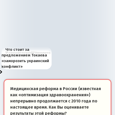
Что стоит за
В России назрели
Миграционный пожар
Россия начинает
Россия зимой 1904
Русская нация вчера и
Почему правый крах в
Место Науру / Науэро в
У сионистского проекта
предложением Токаева
перемены: 15 шагов к
Европы
сбрасывать балласт
года: первые уступки во
сегодня
Варшаве не поможет её
современной истории
появилось украинское
«заморозить украинский
суверенной экономике
Анкориджа
внутренней политике
отношениям с Россией?
Южной Осетии
измерение
конфликт»
Медицинская реформа в России (известная
как «оптимизация здравоохранения»)
непрерывно продолжается с 2010 года по
настоящее время. Как Вы оцениваете
результаты этой реформы?