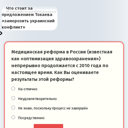
Что стоит за
В России назрели
Миграционный пожар
Россия начинает
Россия зимой 1904
Русская нация вчера и
Почему правый крах в
Место Науру / Науэро в
У сионистского проекта
предложением Токаева
перемены: 15 шагов к
Европы
сбрасывать балласт
года: первые уступки во
сегодня
Варшаве не поможет её
современной истории
появилось украинское
«заморозить украинский
суверенной экономике
Анкориджа
внутренней политике
отношениям с Россией?
Южной Осетии
измерение
конфликт»
Медицинская реформа в России (известная
как «оптимизация здравоохранения»)
непрерывно продолжается с 2010 года по
настоящее время. Как Вы оцениваете
результаты этой реформы?
На отлично
Неудовлетворительно
Не знаю, поскольку процесс не завершён
Посредственно