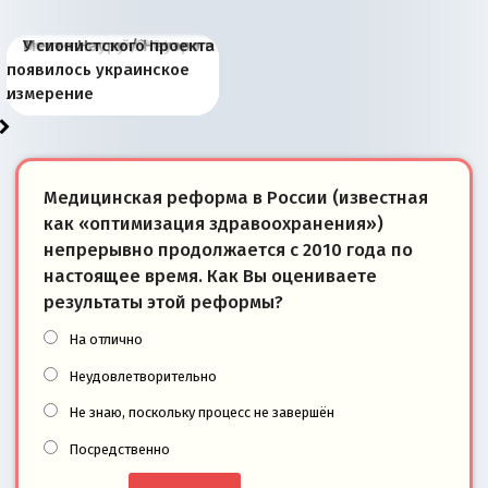
Киевская марионетка
В России назрели
Миграционный пожар
Россия начинает
Россия зимой 1904
Русская нация вчера и
Почему правый крах в
Место Науру / Науэро в
У сионистского проекта
Запада рассказала о
перемены: 15 шагов к
Европы
сбрасывать балласт
года: первые уступки во
сегодня
Варшаве не поможет её
современной истории
появилось украинское
«переобувании» хозяев
суверенной экономике
Анкориджа
внутренней политике
отношениям с Россией?
Южной Осетии
измерение
Медицинская реформа в России (известная
как «оптимизация здравоохранения»)
непрерывно продолжается с 2010 года по
настоящее время. Как Вы оцениваете
результаты этой реформы?
На отлично
Неудовлетворительно
Не знаю, поскольку процесс не завершён
Посредственно