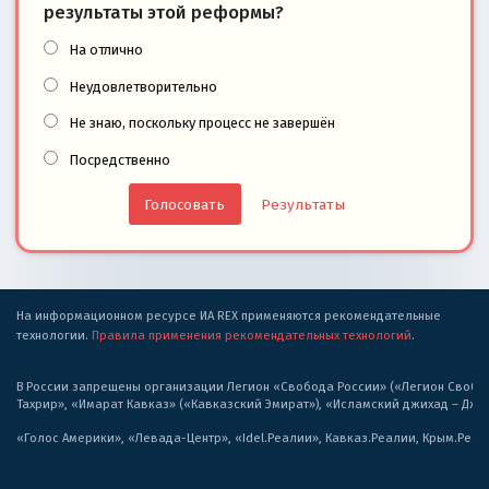
результаты этой реформы?
На отлично
Неудовлетворительно
Не знаю, поскольку процесс не завершён
Посредственно
Результаты
На информационном ресурсе ИА REX применяются рекомендательные
технологии.
Правила применения рекомендательных технологий
.
В России запрещены организации Легион «Свобода России» («Легион Свобода
Тахрир», «Имарат Кавказ» («Кавказский Эмират»), «Исламский джихад – Дж
«Голос Америки», «Левада-Центр», «Idel.Реалии», Кавказ.Реалии, Крым.Реал