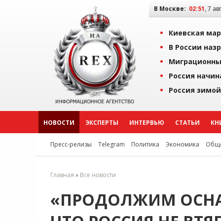
В Москве:
02:51
, 7 ав
Киевская мар
В России наз
Миграционны
Россия начин
Россия зимой
НОВОСТИ
ЭКСПЕРТЫ
ИНТЕРВЬЮ
СТАТЬИ
КН
Пресс-релизы
Telegram
Политика
Экономика
Обще
Главная
»
Все новости
«ПРОДОЛЖИМ ОСНА