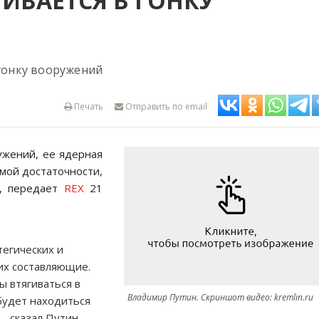
ГИВАЕТСЯ В ГОНКУ
 гонку вооружений
Печать
Отправить по email
ужений, ее ядерная
мой достаточности,
, передает
REX
21
егических и
 их составляющие.
ы втягиваться в
Владимир Путин. Скриншот видео: kremlin.ru
будет находиться
— сказал Путин,