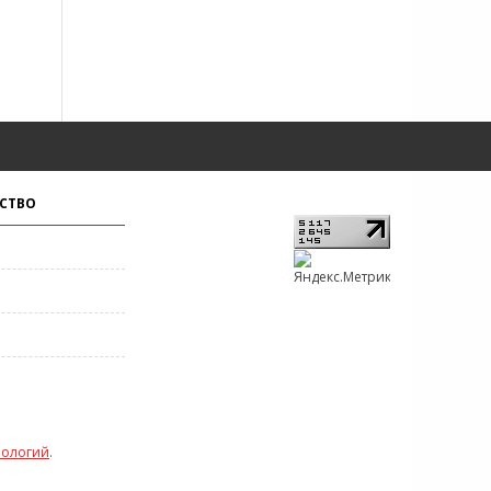
СТВО
нологий
.