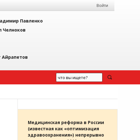
Войти
адимир Павленко
л Челноков
г Айрапетов
Медицинская реформа в России
(известная как «оптимизация
здравоохранения») непрерывно