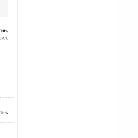
тин,
сил,
утин
,