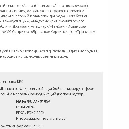
 сектор», «Азов» (батальон «Азов», полк «Азов»),
рака и Сирии», «Исламское Государство Ирака и
или «Египетский исламский джихад»), «Джабхат ан-
н аль-Муслимун»), «Меджлис крымско-татарского
Таблиги Джамаат», «Лашкар-И-Тайба», «Исламская
 «АУМ Синрике», «Братство» Корчинского, «Тризуб им.
ужба Радио Свобода (Azatliq Radiosi), Радио Свободная
ждународное историко-просветительское,
гентство REX
СМИ выдано Федеральной службой по надзору в сфере
огий и массовых коммуникаций (Роскомнадзор).
ИА № ФС 77 - 91094
01.04.2026
РЕКС / РЭКС / REX
Информационное агентство
держать информацию 18+