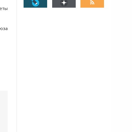
кеты
оюза