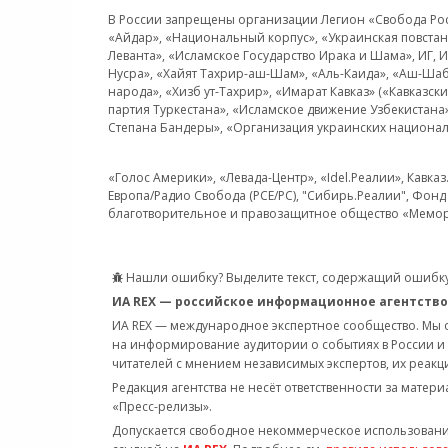
В России запрещены организации Легион «Свобода Росси
«Айдар», «Национальный корпус», «Украинская повстанч
Леванта», «Исламское Государство Ирака и Шама», ИГ,
Нусра», «Хайят Тахрир-аш-Шам», «Аль-Каида», «Аш-Шаб
народа», «Хизб ут-Тахрир», «Имарат Кавказ» («Кавказс
партия Туркестана», «Исламское движение Узбекистана
Степана Бандеры», «Организация украинских национал
«Голос Америки», «Левада-Центр», «Idel.Реалии», Кавка
Европа/Радио Свобода (PCE/PC), "Сибирь.Реалии", Фонд 
благотворительное и правозащитное общество «Мемор
Нашли ошибку? Выделите текст, содержащий ошибку
ИА REX — российское информационное агентство
ИА REX — международное экспертное сообщество. Мы
на информирование аудитории о событиях в России и
читателей с мнением независимых экспертов, их реакци
Редакция агентства не несёт ответственности за матер
«Пресс-релизы».
Допускается свободное некоммерческое использовани