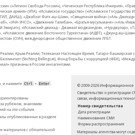
и» («Легион Свобода России»), «Чеченская Республика Ичкерия», «Правый
еская армия» (УПА), «Исламское государство» («Исламское Государство И
 ИГИЛ, ДАИШ), «Джабхат Фатх аш-Шам», «Священная война» («Аль-Джихад» 
аб», «УНА-УНСО», «Движение Талибан», «Братья-мусульмане» («Аль-Ихва
кий Эмират»), «Исламский джихад – Джамаат моджахедов», «Нурджулар», «
», «Исламское движение Восточного Туркестана» (ИДВТ), «Джунд аш-Шам»,
истов» (ОУН), международное общественное движение ЛГБТ.
з.Реалии, Крым.Реалии, Телеканал Настоящее Время, Татаро-башкирская сл
Беллингкет (Stichting Bellingcat), Фонд борьбы с коррупцией (ФБК), «Ме
иал» признаны в России иноагентами.
, и нажмите
+
.
Ctrl
Enter
© 2009-2026 Информационное а
Свидетельство о регистрации 
 ориентированы
связи, информационных технол
 за рубежом, знакомим
Номер свидетельства
ей на эти события.
Дата регистрации
иалы опубликованные в разделе
Наименование СМИ
Форма распространения
е материалов с обязательной
Материалы агентства могут со