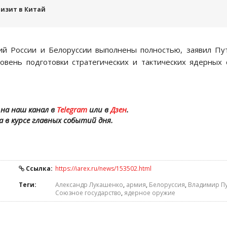
изит в Китай
й России и Белоруссии выполнены полностью, заявил Пу
вень подготовки стратегических и тактических ядерных 
на наш канал в
Telegram
или в
Дзен
.
а в курсе главных событий дня.
Ссылка:
https://iarex.ru/news/153502.html
Теги:
Александр Лукашенко
,
армия
,
Белоруссия
,
Владимир П
Союзное государство
,
ядерное оружие