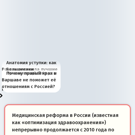
Анатомия уступки: как
Россия потеряла лучшие
Большевики
Киевская марионетка
В России назрели
Миграционный пожар
Россия начинает
Россия зимой 1904
Русская нация вчера и
Почему правый крах в
рыбопромысловые
отличаются от «Яблока»
Запада рассказала о
перемены: 15 шагов к
Европы
сбрасывать балласт
года: первые уступки во
сегодня
Варшаве не поможет её
районы Баренцева
тем, что они -
«переобувании» хозяев
суверенной экономике
Анкориджа
внутренней политике
отношениям с Россией?
моря
победители
Медицинская реформа в России (известная
как «оптимизация здравоохранения»)
непрерывно продолжается с 2010 года по