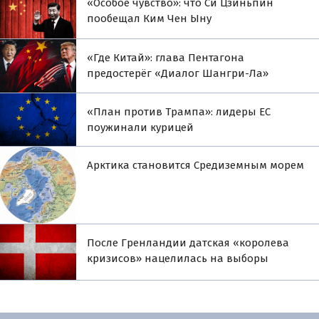
«Особое чувство»: что Си Цзиньпин
пообещал Ким Чен Ыну
«Где Китай»: глава Пентагона
предостерёг «Диалог Шангри-Ла»
«План против Трампа»: лидеры ЕС
поужинали курицей
Арктика становится Средиземным морем
После Гренландии датская «королева
кризисов» нацелилась на выборы