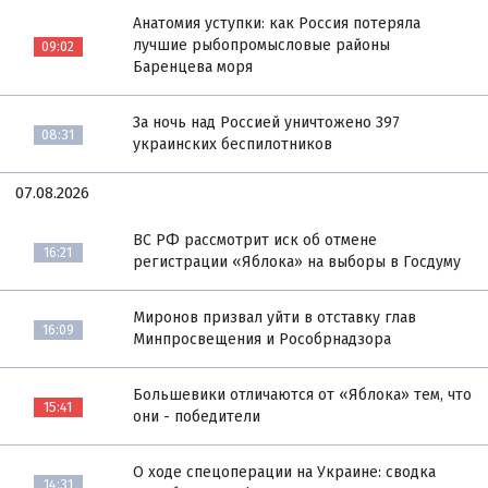
Анатомия уступки: как Россия потеряла
лучшие рыбопромысловые районы
09:02
Баренцева моря
За ночь над Россией уничтожено 397
08:31
украинских беспилотников
07.08.2026
ВС РФ рассмотрит иск об отмене
16:21
регистрации «Яблока» на выборы в Госдуму
Миронов призвал уйти в отставку глав
16:09
Минпросвещения и Рособрнадзора
Большевики отличаются от «Яблока» тем, что
15:41
они - победители
О ходе спецоперации на Украине: сводка
14:31