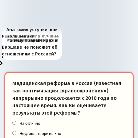
Анатомия уступки: как
Россия потеряла лучшие
Большевики
Киевская марионетка
В России назрели
Миграционный пожар
Россия начинает
Россия зимой 1904
Русская нация вчера и
Почему правый крах в
рыбопромысловые
отличаются от «Яблока»
Запада рассказала о
перемены: 15 шагов к
Европы
сбрасывать балласт
года: первые уступки во
сегодня
Варшаве не поможет её
районы Баренцева
тем, что они -
«переобувании» хозяев
суверенной экономике
Анкориджа
внутренней политике
отношениям с Россией?
моря
победители
Медицинская реформа в России (известная
как «оптимизация здравоохранения»)
непрерывно продолжается с 2010 года по
настоящее время. Как Вы оцениваете
результаты этой реформы?
На отлично
Неудовлетворительно