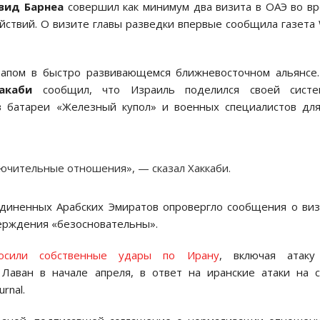
вид Барнеа
совершил как минимум два визита в ОАЭ во в
ствий. О визите главы разведки впервые сообщила газета 
апом в быстро развивающемся ближневосточном альянсе
акаби
сообщил, что Израиль поделился своей систе
 батареи «Железный купол» и военных специалистов дл
ючительные отношения», — сказал Хаккаби.
диненных Арабских Эмиратов опровергло сообщения о ви
верждения «безосновательны».
осили собственные удары по Ирану
, включая атаку
аван в начале апреля, в ответ на иранские атаки на 
rnal.