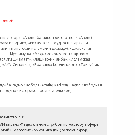
нологий
.
 сектор», «Азов» (батальон «Азов», полк «Азов»),
рака и Сирии», «Исламское Государство Ирака и
или «Египетский исламский джихад»), «Джабхат ан-
н аль-Муслимун»), «Меджлис крымско-татарского
Таблиги Джамаат», «Лашкар-И-Тайба», «Исламская
 «АУМ Синрике», «Братство» Корчинского, «Тризуб им.
ужба Радио Свобода (Azatliq Radiosi), Радио Свободная
ждународное историко-просветительское,
гентство REX
СМИ выдано Федеральной службой по надзору в сфере
огий и массовых коммуникаций (Роскомнадзор).