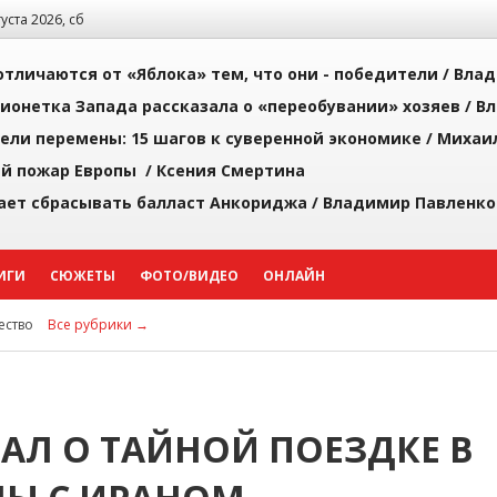
густа 2026, сб
тличаются от «Яблока» тем, что они - победители /
Влад
ионетка Запада рассказала о «переобувании» хозяев /
Вл
рели перемены: 15 шагов к суверенной экономике /
Михаи
й пожар Европы /
Ксения Смертина
ает сбрасывать балласт Анкориджа /
Владимир Павленко
ИГИ
СЮЖЕТЫ
ФОТО/ВИДЕО
ОНЛАЙН
ство
Все рубрики →
АЛ О ТАЙНОЙ ПОЕЗДКЕ В