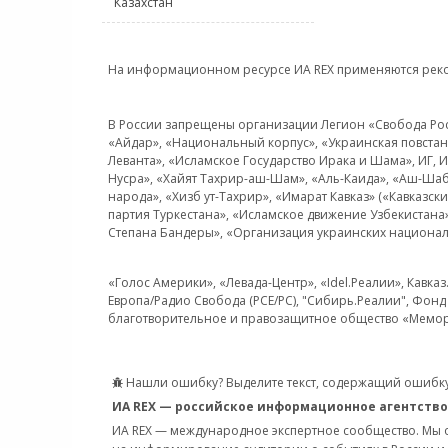
Казахстан
На информационном ресурсе ИА REX применяются рек
В России запрещены организации Легион «Свобода Росси
«Айдар», «Национальный корпус», «Украинская повстанч
Леванта», «Исламское Государство Ирака и Шама», ИГ,
Нусра», «Хайят Тахрир-аш-Шам», «Аль-Каида», «Аш-Шаб
народа», «Хизб ут-Тахрир», «Имарат Кавказ» («Кавказс
партия Туркестана», «Исламское движение Узбекистана
Степана Бандеры», «Организация украинских национал
«Голос Америки», «Левада-Центр», «Idel.Реалии», Кавка
Европа/Радио Свобода (PCE/PC), "Сибирь.Реалии", Фонд 
благотворительное и правозащитное общество «Мемор
Нашли ошибку? Выделите текст, содержащий ошибку
ИА REX — российское информационное агентство
ИА REX — международное экспертное сообщество. Мы