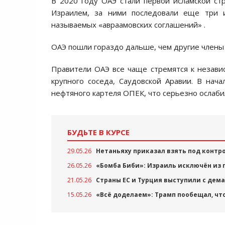
В 2020 году ОАЭ стали первой исламской с
Израилем, за ними последовали еще три и
называемых «авраамовских соглашений» .
ОАЭ пошли гораздо дальше, чем другие члены 
Правители ОАЭ все чаще стремятся к незави
крупного соседа, Саудовской Аравии. В нач
нефтяного картеля ОПЕК, что серьезно ослаби
БУДЬТЕ В КУРСЕ
29.05.26
Нетаньяху приказал взять под контро
26.05.26
«Бомба Биби»: Израиль исключён из 
21.05.26
Страны ЕС и Турция выступили с дем
15.05.26
«Всё доделаем»: Трамп пообещал, чт