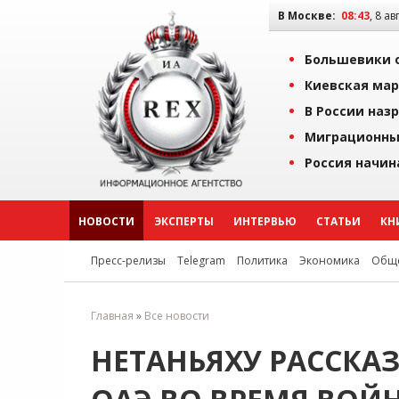
В Москве:
08:43
, 8 ав
Большевики о
Киевская мар
В России наз
Миграционны
Россия начин
НОВОСТИ
ЭКСПЕРТЫ
ИНТЕРВЬЮ
СТАТЬИ
КН
Пресс-релизы
Telegram
Политика
Экономика
Обще
Главная
»
Все новости
НЕТАНЬЯХУ РАССКАЗ