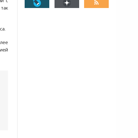
ий с
так
са.
олее
вией