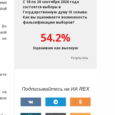
С 18 по 20 сентября 2026 года
ремя
состоятся выборы в
Wall
Государственную думу IX созыва.
Как вы оцениваете возможность
фальсификации выборов?
. Во
мой
54.2%
я их
Оцениваю как высокую
Результаты
зите
Подписывайтесь на ИА REX
 на
свои