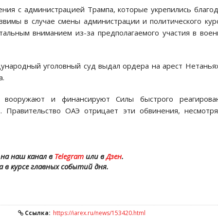
ния с администрацией Трампа, которые укрепились благо
звимы в случае смены администрации и политического кур
тальным вниманием из-за предполагаемого участия в вое
дународный уголовный суд выдал ордера на арест Нетанья
а.
 вооружают и финансируют Силы быстрого реагирован
. Правительство ОАЭ отрицает эти обвинения, несмотр
на наш канал в
Telegram
или в
Дзен
.
а в курсе главных событий дня.
Ссылка:
https://iarex.ru/news/153420.html