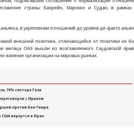
траной, подписавшей соглашение о нормализации отношен
сламские страны: Бахрейн, Марокко и Судан, в рамках 
альянса, в укреплении отношений до уровня де-факто альян
симой внешней политике, отличающейся от политики их б
але месяца ОАЭ вышли из возглавляемого Саудовской Ара
ло влияние организации на мировых рынках.
ль 70% сектора Газа
переговоров с Ираном
аршем против Бен-Гвира
о США вернутся в Иран