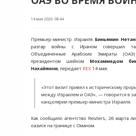
ОАЭ ВО ВРЕМЯ ВОЙ
14 мая 2026 08:44
Премьер-министр Израиля
Биньямин Нетан
разгар войны с Ираном совершил та
Объединенные Арабские Эмираты (ОАЭ
президентом шейхом
Мохаммедом би
Нахайяном
, передает
REX
14 мая.
«Этот визит привел к историческому прор
между Израилем и ОАЭ», — говорится в з
канцелярии премьер-министра Израиля.
Как сообщило агентство Reuters, 26 марта ли
оазисе на границе с Оманом.