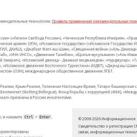
омендательные технологии.
Правила применения рекомендательных тех
и» («Легион Свобода России»), «Чеченская Республика Ичкерия», «Правый
еская армия» (УПА), «Исламское государство» («Исламское Государство И
 ИГИЛ, ДАИШ), «Джабхат Фатх аш-Шам», «Священная война» («Аль-Джихад» 
аб», «УНА-УНСО», «Движение Талибан», «Братья-мусульмане» («Аль-Ихва
кий Эмират»), «Исламский джихад – Джамаат моджахедов», «Нурджулар», «
», «Исламское движение Восточного Туркестана» (ИДВТ), «Джунд аш-Шам»,
истов» (ОУН), международное общественное движение ЛГБТ.
з.Реалии, Крым.Реалии, Телеканал Настоящее Время, Татаро-башкирская сл
Беллингкет (Stichting Bellingcat), Фонд борьбы с коррупцией (ФБК), «Ме
иал» признаны в России иноагентами.
, и нажмите
+
.
Ctrl
Enter
© 2009-2026 Информационное а
Свидетельство о регистрации 
 ориентированы
связи, информационных технол