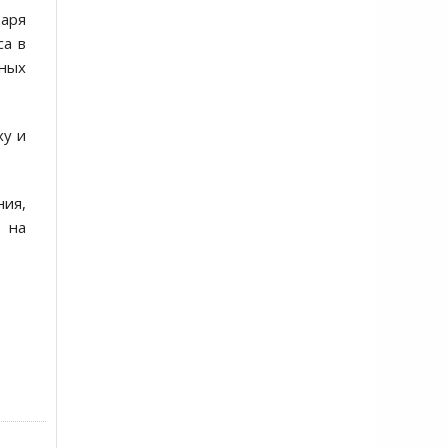
даря
са в
нных
ху и
ия,
я на