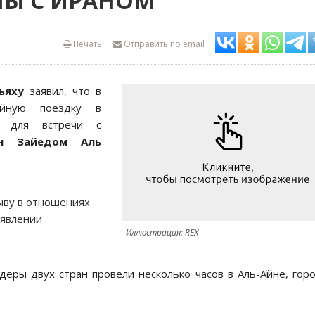
НЫ С ИРАНОМ
Печать
Отправить по email
ьяху
заявил, что в
йную поездку в
) для встречи с
н Зайедом Аль
ыву в отношениях
аявлении
Иллюстрация: REX
деры двух стран провели несколько часов в Аль-Айне, гор